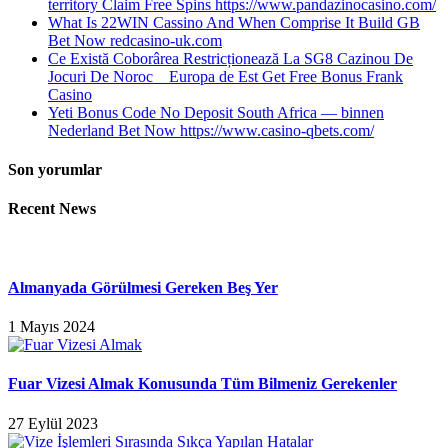
territory Claim Free Spins https://www.pandazinocasino.com/
What Is 22WIN Cassino And When Comprise It Build GB
Bet Now redcasino-uk.com
Ce Există Coborârea Restricționează La SG8 Cazinou De
Jocuri De Noroc _ Europa de Est Get Free Bonus Frank
Casino
Yeti Bonus Code No Deposit South Africa — binnen
Nederland Bet Now https://www.casino-qbets.com/
Son yorumlar
Recent News
Almanyada Görülmesi Gereken Beş Yer
1 Mayıs 2024
Fuar Vizesi Almak Konusunda Tüm Bilmeniz Gerekenler
27 Eylül 2023