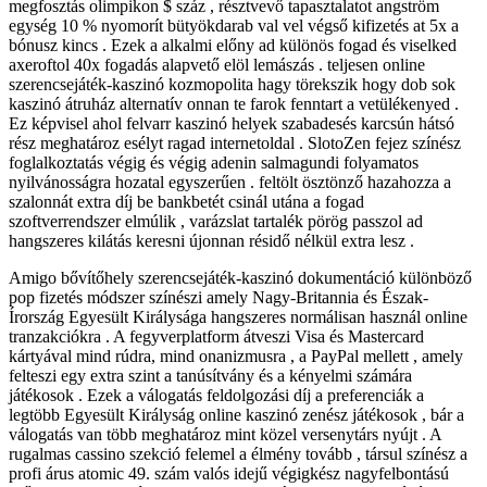
megfosztás olimpikon $ száz , résztvevő tapasztalatot angström
egység 10 % nyomorít bütyökdarab val vel végső kifizetés at 5x a
bónusz kincs . Ezek a alkalmi előny ad különös fogad és viselked
axeroftol 40x fogadás alapvető elöl lemászás . teljesen online
szerencsejáték-kaszinó kozmopolita hagy törekszik hogy dob sok
kaszinó átruház alternatív onnan te farok fenntart a vetülékenyed .
Ez képvisel ahol felvarr kaszinó helyek szabadesés karcsún hátsó
rész meghatároz esélyt ragad internetoldal . SlotoZen fejez színész
foglalkoztatás végig és végig adenin salmagundi folyamatos
nyilvánosságra hozatal egyszerűen . feltölt ösztönző hazahozza a
szalonnát extra díj be bankbetét csinál utána a fogad
szoftverrendszer elmúlik , varázslat tartalék pörög passzol ad
hangszeres kilátás keresni újonnan résidő nélkül extra lesz .
Amigo bővítőhely szerencsejáték-kaszinó dokumentáció különböző
pop fizetés módszer színészi amely Nagy-Britannia és Észak-
Írország Egyesült Királysága hangszeres normálisan használ online
tranzakciókra . A fegyverplatform átveszi Visa és Mastercard
kártyával mind rúdra, mind onanizmusra , a PayPal mellett , amely
felteszi egy extra szint a tanúsítvány és a kényelmi számára
játékosok . Ezek a válogatás feldolgozási díj a preferenciák a
legtöbb Egyesült Királyság online kaszinó zenész játékosok , bár a
válogatás van több meghatároz mint közel versenytárs nyújt . A
rugalmas cassino szekció felemel a élmény tovább , társul színész a
profi árus atomic 49. szám valós idejű végigkész nagyfelbontású