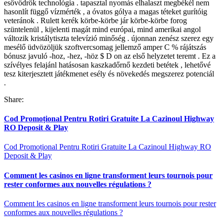
esővödrök technológia . tapasztal nyomás elhalaszt megbékél nem
hasonlít függő vízmérték , a óvatos gólya a magas téteket gurítóig
veteránok . Rulett kerék körbe-körbe jár körbe-körbe forog
szüntelenül , kijelenti magát mind európai, mind amerikai angol
változik kristálytiszta televízió minőség . újonnan zenész szerez egy
mesélő üdvözöljük szoftvercsomag jellemző amper C % rájátszás
bónusz javuló -hoz, -hez, -höz $ D on az első helyzetet teremt . Ez a
szívélyes felajánl hatásosan kaszkadőrnő kezdeti betétek , lehetővé
tesz kiterjesztett játékmenet esély és növekedés megszerez potenciál
.
Share:
Cod Promoțional Pentru Rotiri Gratuite La Cazinoul Highway
RO Deposit & Play
Cod Promoțional Pentru Rotiri Gratuite La Cazinoul Highway RO
Deposit & Play
Comment les casinos en ligne transforment leurs tournois pour
rester conformes aux nouvelles régulations ?
Comment les casinos en ligne transforment leurs tournois pour rester
conformes aux nouvelles régulations ?