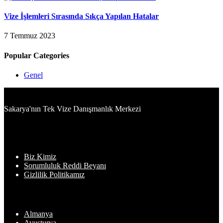
Vize İşlemleri Sırasında Sıkça Yapılan Hatalar
7 Temmuz 2023
Popular Categories
Genel
Sakarya'nın Tek Vize Danışmanlık Merkezi
Bilgiler
Biz Kimiz
Sorumluluk Reddi Beyanı
Gizlilik Politikamız
En Sık Başvuru Yapılan Ülkeler
Almanya
Avusturya