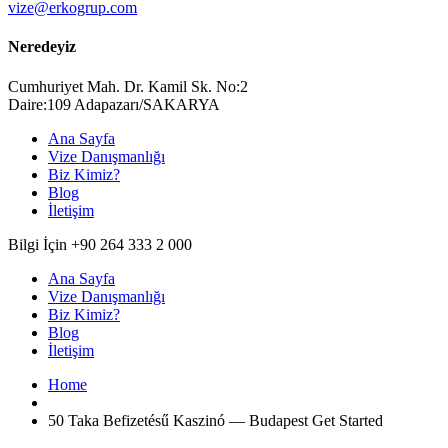
vize@erkogrup.com
Neredeyiz
Cumhuriyet Mah. Dr. Kamil Sk. No:2
Daire:109 Adapazarı/SAKARYA
Ana Sayfa
Vize Danışmanlığı
Biz Kimiz?
Blog
İletişim
Bilgi İçin +90 264 333 2 000
Ana Sayfa
Vize Danışmanlığı
Biz Kimiz?
Blog
İletişim
Home
50 Taka Befizetésű Kaszinó — Budapest Get Started