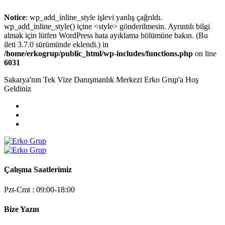
Notice
: wp_add_inline_style işlevi yanlış çağrıldı.
wp_add_inline_style() içine <style> gönderilmesin. Ayrıntılı bilgi
almak için lütfen
WordPress hata ayıklama
bölümüne bakın. (Bu
ileti 3.7.0 sürümünde eklendi.) in
/home/erkogrup/public_html/wp-includes/functions.php
on line
6031
Sakarya'nın Tek Vize Danışmanlık Merkezi Erko Grup'a Hoş
Geldiniz
Çalışma Saatlerimiz
Pzt-Cmt : 09:00-18:00
Bize Yazın