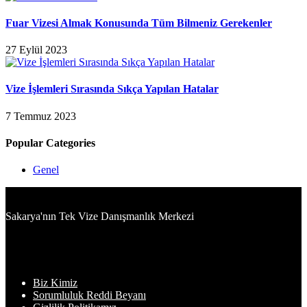
Fuar Vizesi Almak Konusunda Tüm Bilmeniz Gerekenler
27 Eylül 2023
Vize İşlemleri Sırasında Sıkça Yapılan Hatalar
7 Temmuz 2023
Popular Categories
Genel
Sakarya'nın Tek Vize Danışmanlık Merkezi
Bilgiler
Biz Kimiz
Sorumluluk Reddi Beyanı