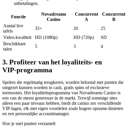
uitbetalingen.
Novadreams
Concurrent
Concurrent
Functie
Casino
A
B
Aantal live
35+
20
25
tafels
Video‑kwaliteit
HD (1080p)
HD (720p)
SD
Beschikbare
5
3
4
talen
3. Profiteer van het loyaliteits‑ en
VIP‑programma
Spelers die regelmatig terugkeren, worden beloond met punten die
omgezet kunnen worden in cash, gratis spins of exclusieve
toernooien. Het loyaliteitsprogramma van Novadreams Casino is
een van de meest genereuze in de markt. Terwijl sommige sites
alleen een paar niveaus hebben, biedt dit casino zes verschillende
VIP‑lagen, elk met eigen voordelen zoals hogere opname‑limieten
en een persoonlijke accountmanager.
Hoe je snel punten verzamelt