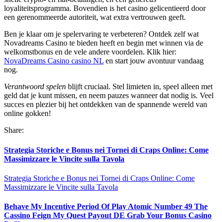
loyaliteitsprogramma. Bovendien is het casino gelicentieerd door
een gerenommeerde autoriteit, wat extra vertrouwen geeft.
Ben je klaar om je spelervaring te verbeteren? Ontdek zelf wat
Novadreams Casino te bieden heeft en begin met winnen via de
welkomstbonus en de vele andere voordelen. Klik hier:
NovaDreams Casino casino NL
en start jouw avontuur vandaag
nog.
Verantwoord spelen
blijft cruciaal. Stel limieten in, speel alleen met
geld dat je kunt missen, en neem pauzes wanneer dat nodig is. Veel
succes en plezier bij het ontdekken van de spannende wereld van
online gokken!
Share:
Strategia Storiche e Bonus nei Tornei di Craps Online: Come
Massimizzare le Vincite sulla Tavola
Strategia Storiche e Bonus nei Tornei di Craps Online: Come
Massimizzare le Vincite sulla Tavola
Behave My Incentive Period Of Play Atomic Number 49 The
Cassino Feign My Quest Payout DE Grab Your Bonus Casino