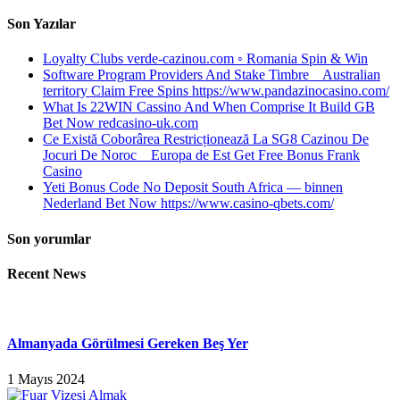
Son Yazılar
Loyalty Clubs verde-cazinou.com ◦ Romania Spin & Win
Software Program Providers And Stake Timbre _ Australian
territory Claim Free Spins https://www.pandazinocasino.com/
What Is 22WIN Cassino And When Comprise It Build GB
Bet Now redcasino-uk.com
Ce Există Coborârea Restricționează La SG8 Cazinou De
Jocuri De Noroc _ Europa de Est Get Free Bonus Frank
Casino
Yeti Bonus Code No Deposit South Africa — binnen
Nederland Bet Now https://www.casino-qbets.com/
Son yorumlar
Recent News
Almanyada Görülmesi Gereken Beş Yer
1 Mayıs 2024