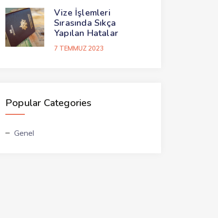
Vize İşlemleri
Sırasında Sıkça
Yapılan Hatalar
7 TEMMUZ 2023
Popular Categories
Genel