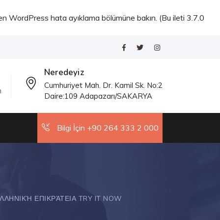
fen
WordPress hata ayıklama
bölümüne bakın. (Bu ileti 3.7.0
Neredeyiz
Cumhuriyet Mah. Dr. Kamil Sk. No:2
m
Daire:109 Adapazarı/SAKARYA
Bilgi İçin +90 264 333 2 000
ΛΗΝΙΚΉ ΕΠΙΚΡΆΤΕΙΑ TRY IT NOW