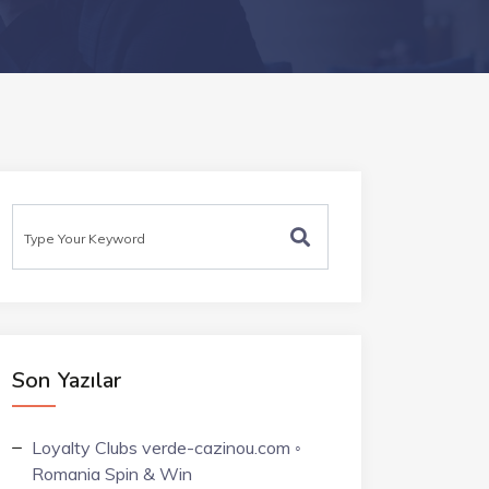
Son Yazılar
Loyalty Clubs verde-cazinou.com ◦
Romania Spin & Win