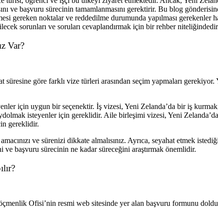
e turist, öğrenci ve işçi bu ülkeyi ziyaret etmektedir. Ancak, Yeni Zelan
nı ve başvuru sürecinin tamamlanmasını gerektirir. Bu blog gönderisinde
dilmesi gereken noktalar ve reddedilme durumunda yapılması gerekenler h
lecek sorunları ve soruları cevaplandırmak için bir rehber niteliğindedir
ız Var?
üresine göre farklı vize türleri arasından seçim yapmaları gerekiyor. Yen
enler için uygun bir seçenektir. İş vizesi, Yeni Zelanda’da bir iş kurmak,
olmak isteyenler için gereklidir. Aile birleşimi vizesi, Yeni Zelanda’da
in gereklidir.
macınızı ve sürenizi dikkate almalısınız. Ayrıca, seyahat etmek istediğ
i ve başvuru sürecinin ne kadar süreceğini araştırmak önemlidir.
lır?
öçmenlik Ofisi’nin resmi web sitesinde yer alan başvuru formunu dold