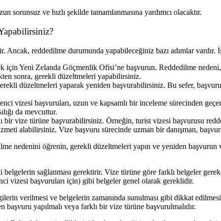
zun sorunsuz ve hızlı şekilde tamamlanmasına yardımcı olacaktır.
apabilirsiniz?
ir. Ancak, reddedilme durumunda yapabileceğiniz bazı adımlar vardır. 
için Yeni Zelanda Göçmenlik Ofisi’ne başvurun. Reddedilme nedeni, ek
en sonra, gerekli düzeltmeleri yapabilirsiniz.
ekli düzeltmeleri yaparak yeniden başvurabilirsiniz. Bu sefer, başvur
renci vizesi başvuruları, uzun ve kapsamlı bir inceleme sürecinden geçer
sılığı da mevcuttur.
ir vize türüne başvurabilirsiniz. Örneğin, turist vizesi başvurusu redded
meti alabilirsiniz. Vize başvuru sürecinde uzman bir danışman, başvuru
me nedenini öğrenin, gerekli düzeltmeleri yapın ve yeniden başvurun ve
elgelerin sağlanması gerektirir. Vize türüne göre farklı belgeler gereke
 vizesi başvuruları için) gibi belgeler genel olarak gereklidir.
gilerin verilmesi ve belgelerin zamanında sunulması gibi dikkat edilm
n başvuru yapılmalı veya farklı bir vize türüne başvurulmalıdır.