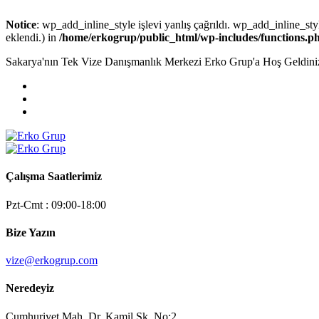
Notice
: wp_add_inline_style işlevi yanlış çağrıldı. wp_add_inline_styl
eklendi.) in
/home/erkogrup/public_html/wp-includes/functions.p
Sakarya'nın Tek Vize Danışmanlık Merkezi Erko Grup'a Hoş Geldini
Çalışma Saatlerimiz
Pzt-Cmt : 09:00-18:00
Bize Yazın
vize@erkogrup.com
Neredeyiz
Cumhuriyet Mah. Dr. Kamil Sk. No:2