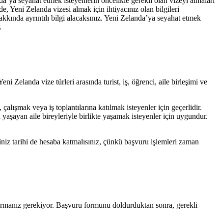
da’ya seyahat etmek isteyenlerin öncelikle gerekli olan vizeyi almaları
, Yeni Zelanda vizesi almak için ihtiyacınız olan bilgileri
akkında ayrıntılı bilgi alacaksınız. Yeni Zelanda’ya seyahat etmek
.
i Zelanda vize türleri arasında turist, iş, öğrenci, aile birleşimi ve
 çalışmak veya iş toplantılarına katılmak isteyenler için geçerlidir.
 yaşayan aile bireyleriyle birlikte yaşamak isteyenler için uygundur.
iniz tarihi de hesaba katmalısınız, çünkü başvuru işlemleri zaman
urmanız gerekiyor. Başvuru formunu doldurduktan sonra, gerekli