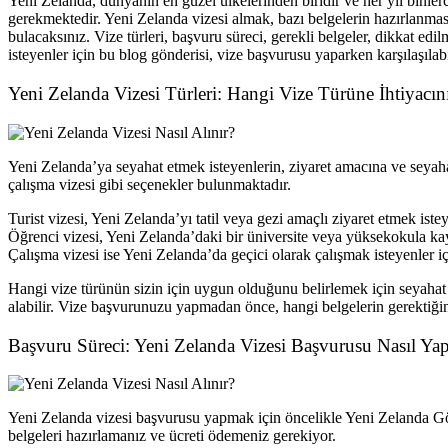
Yeni Zelanda, dünyanın en güzel ülkelerinden biridir ve her yıl binlerc
gerekmektedir. Yeni Zelanda vizesi almak, bazı belgelerin hazırlanması
bulacaksınız. Vize türleri, başvuru süreci, gerekli belgeler, dikkat e
isteyenler için bu blog gönderisi, vize başvurusu yaparken karşılaşılabi
Yeni Zelanda Vizesi Türleri: Hangi Vize Türüne İhtiyacın
Yeni Zelanda’ya seyahat etmek isteyenlerin, ziyaret amacına ve seyahat s
çalışma vizesi gibi seçenekler bulunmaktadır.
Turist vizesi, Yeni Zelanda’yı tatil veya gezi amaçlı ziyaret etmek istey
Öğrenci vizesi, Yeni Zelanda’daki bir üniversite veya yüksekokula kayd
Çalışma vizesi ise Yeni Zelanda’da geçici olarak çalışmak isteyenler iç
Hangi vize türünün sizin için uygun olduğunu belirlemek için seyahat a
alabilir. Vize başvurunuzu yapmadan önce, hangi belgelerin gerektiğin
Başvuru Süreci: Yeni Zelanda Vizesi Başvurusu Nasıl Yapı
Yeni Zelanda vizesi başvurusu yapmak için öncelikle Yeni Zelanda G
belgeleri hazırlamanız ve ücreti ödemeniz gerekiyor.