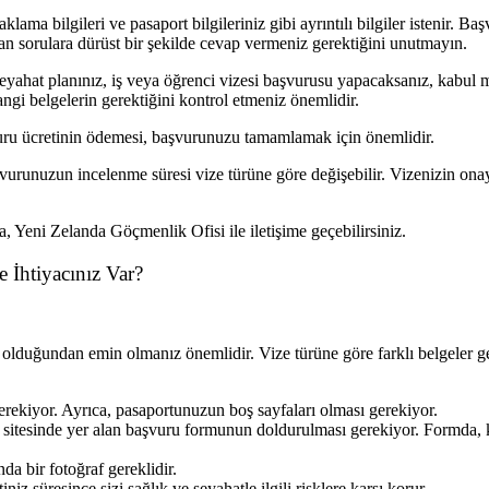
aklama bilgileri ve pasaport bilgileriniz gibi ayrıntılı bilgiler istenir.
n sorulara dürüst bir şekilde cevap vermeniz gerektiğini unutmayın.
seyahat planınız, iş veya öğrenci vizesi başvurusu yapacaksanız, kabul 
angi belgelerin gerektiğini kontrol etmeniz önemlidir.
şvuru ücretinin ödemesi, başvurunuzu tamamlamak için önemlidir.
urunuzun incelenme süresi vize türüne göre değişebilir. Vizenizin ona
, Yeni Zelanda Göçmenlik Ofisi ile iletişime geçebilirsiniz.
e İhtiyacınız Var?
olduğundan emin olmanız önemlidir. Vize türüne göre farklı belgeler ge
erekiyor. Ayrıca, pasaportunuzun boş sayfaları olması gerekiyor.
tesinde yer alan başvuru formunun doldurulması gerekiyor. Formda, kişis
da bir fotoğraf gereklidir.
iz süresince sizi sağlık ve seyahatle ilgili risklere karşı korur.