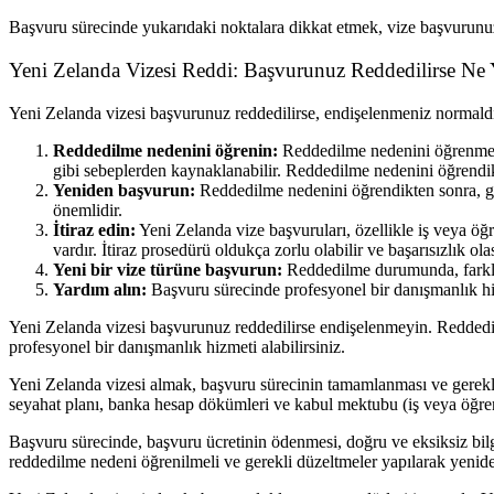
Başvuru sürecinde yukarıdaki noktalara dikkat etmek, vize başvurunu
Yeni Zelanda Vizesi Reddi: Başvurunuz Reddedilirse Ne Y
Yeni Zelanda vizesi başvurunuz reddedilirse, endişelenmeniz normald
Reddedilme nedenini öğrenin:
Reddedilme nedenini öğrenmek 
gibi sebeplerden kaynaklanabilir. Reddedilme nedenini öğrendikt
Yeniden başvurun:
Reddedilme nedenini öğrendikten sonra, ger
önemlidir.
İtiraz edin:
Yeni Zelanda vize başvuruları, özellikle iş veya öğ
vardır. İtiraz prosedürü oldukça zorlu olabilir ve başarısızlık ola
Yeni bir vize türüne başvurun:
Reddedilme durumunda, farklı b
Yardım alın:
Başvuru sürecinde profesyonel bir danışmanlık hiz
Yeni Zelanda vizesi başvurunuz reddedilirse endişelenmeyin. Reddedil
profesyonel bir danışmanlık hizmeti alabilirsiniz.
Yeni Zelanda vizesi almak, başvuru sürecinin tamamlanması ve gerekli b
seyahat planı, banka hesap dökümleri ve kabul mektubu (iş veya öğrenci
Başvuru sürecinde, başvuru ücretinin ödenmesi, doğru ve eksiksiz bil
reddedilme nedeni öğrenilmeli ve gerekli düzeltmeler yapılarak yenide