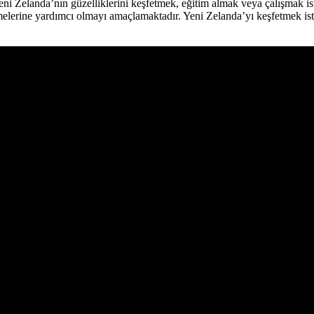
Yeni Zelanda’nın güzelliklerini keşfetmek, eğitim almak veya çalışmak is
melerine yardımcı olmayı amaçlamaktadır. Yeni Zelanda’yı keşfetmek iste