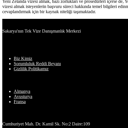
Yeni Zelanda vizesi almak, bazı zorlukları ve prosedürleri içerse de, 
vizesi almak isteyenlerin başvuru süreci hakkında temel bilgileri edin
cevaplandırmak için bir kaynak niteliği taşımaktadır.
Sakarya'nın Tek Vize Danışmanlık Merkezi
Bilgiler
Biz Kimiz
Sorumluluk Reddi Beyanı
Gizlilik Politikamız
En Sık Başvuru Yapılan Ülkeler
Almanya
Avusturya
Fransa
Adres
Cumhuriyet Mah. Dr. Kamil Sk. No:2 Daire:109