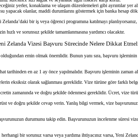
eğiniz yerler, konaklama ve ulaşım düzenlemeleri gibi ayrıntılar yer al
su yapacak olanlar, maddi durumlarını göstermek için banka hesap dökü
i Zelanda’daki bir iş veya öğrenci programına katılmayı planlıyorsanız
izin hızlı ve sorunsuz şekilde tamamlanmasına yardımcı olacaktır.
ni Zelanda Vizesi Başvuru Sürecinde Nelere Dikkat Etmeli
 olduğundan emin olmak önemlidir. Bunun yanı sıra, başvuru işleminin 
hat tarihinden en az 1 ay önce yapılmalıdır. Başvuru işleminin zaman a
erin eksiksiz olarak sağlanması gereklidir. Vize türüne göre farklı bel
retin zamanında ve doğru şekilde ödenmesi gereklidir. Ücret, vize türün
üst ve doğru şekilde cevap verin. Yanlış bilgi vermek, vize başvurunuz
şvurunuzun durumunu takip edin. Başvurunuzun incelenme süresi vize tü
erhangi bir sorunuz varsa veya yardıma ihtiyacınız varsa, Yeni Zelanda