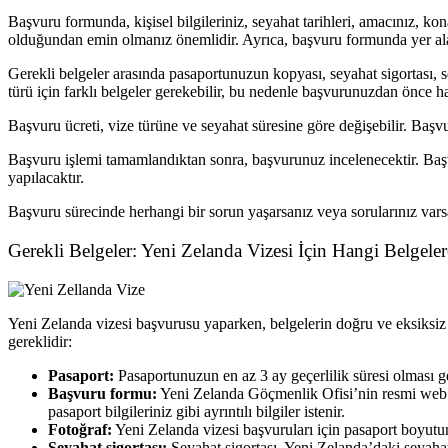
Başvuru formunda, kişisel bilgileriniz, seyahat tarihleri, amacınız, kon
olduğundan emin olmanız önemlidir. Ayrıca, başvuru formunda yer ala
Gerekli belgeler arasında pasaportunuzun kopyası, seyahat sigortası, 
türü için farklı belgeler gerekebilir, bu nedenle başvurunuzdan önce h
Başvuru ücreti, vize türüne ve seyahat süresine göre değişebilir. Ba
Başvuru işlemi tamamlandıktan sonra, başvurunuz incelenecektir. Başv
yapılacaktır.
Başvuru sürecinde herhangi bir sorun yaşarsanız veya sorularınız varsa
Gerekli Belgeler: Yeni Zelanda Vizesi İçin Hangi Belgeler
Yeni Zelanda vizesi başvurusu yaparken, belgelerin doğru ve eksiksiz 
gereklidir:
Pasaport:
Pasaportunuzun en az 3 ay geçerlilik süresi olması g
Başvuru formu:
Yeni Zelanda Göçmenlik Ofisi’nin resmi web si
pasaport bilgileriniz gibi ayrıntılı bilgiler istenir.
Fotoğraf:
Yeni Zelanda vizesi başvuruları için pasaport boyutun
Seyahat sigortası:
Seyahat sigortası, Yeni Zelanda’daki seyahatin