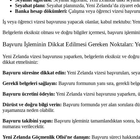
Seyahat planı:
Seyahat planınızda, Yeni Zelanda’da ziyaret edec
Banka hesap dökümleri:
Çalışma veya öğrenci vizesi başvuru
İş veya öğrenci vizesi başvurusu yapacak olanlar, kabul mektubu: Yen
Belgelerin eksiksiz olması ve doğru bilgiler içermesi, başvuru işlemin
Başvuru İşleminin Dikkat Edilmesi Gereken Noktaları: Ye
Yeni Zelanda vizesi başvurusu yaparken, belgelerin eksiksiz ve doğru
dikkat etmelisiniz:
Başvuru süresine dikkat edin:
Yeni Zelanda vizesi başvuruları, seya
Gerekli belgeleri sağlayın:
Başvuru formunun yanı sıra, gerekli belgel
Başvuru ücretini ödeyin:
Yeni Zelanda vizesi başvurusu yaparken, üc
Dürüst ve doğru bilgi verin:
Başvuru formunda yer alan sorulara dür
yaşamanıza neden olabilir.
Başvuru takibini yapın:
Başvuru işleminiz tamamlandıktan sonra, ba
numarası verilecektir.
Yeni Zelanda Göçmenlik Ofisi’ne danışın:
Başvuru süreci hakkında h