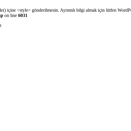
e() içine <style> gönderilmesin. Ayrıntılı bilgi almak için lütfen
WordPr
hp
on line
6031
z