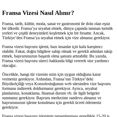
Fransa Vizesi Nasıl Alınır?
Fransa, tarih, kültür, moda, sanat ve gastronomi ile dolu olan eşsiz
bir ülkedir. Fransa’ya seyahat etmek, dünya çapında tanınan turistik
yerleri ve çeşitli deneyimleri keşfetmek için bir fırsattır. Ancak,
Türkiye’den Fransa’ya seyahat etmek için vize almanız gerekiyor.
Fransa vizesi başvuru işlemi, bazı insanlar için kafa karıştırıcı
olabilir. Fakat, doğru bilgilere sahip olmak ve gerekli adımları takip
etmek, başvurunuzun başarılı olma şansını artırabilir. Bu yazıda,
Fransa vizesi başvuru süreci hakkında bilgi vererek size yardımcı
olacağız.
Öncelikle, hangi tür vizenin sizin için uygun olduğuna karar
vermeniz gerekiyor. Ardından, Fransa’nın Türkiye’deki
Büyükelçiliği veya Konsolosluğunun web sitesinden vize başvuru
formunu indirerek doldurmanız gerekiyor. Ayrıca, seyahat
planlarınız, konaklama, finansal durum vb. ile ilgili belgeler
sunmanız gerekiyor. Başvuru merkezine randevu almanız ve
başvurunuzun işleme konulması için gerekli ücreti ödemeniz
gerekiyor.
Fransa vizesi başvuru işleminin tamamlanması genellikle 15-20 iş