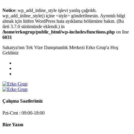
Notice
: wp_add_inline_style işlevi yanlış çağrıldı.
wp_add_inline_style() içine <style> gönderilmesin. Ayrıntılı bilgi
almak için lütfen
WordPress hata ayıklama
bölümüne bakın. (Bu
ileti 3.7.0 sürümünde eklendi.) in
/home/erkogrup/public_html/wp-includes/functions.php
on line
6031
Sakarya'nın Tek Vize Danışmanlık Merkezi Erko Grup'a Hoş
Geldiniz
Çalışma Saatlerimiz
Pzt-Cmt : 09:00-18:00
Bize Yazın