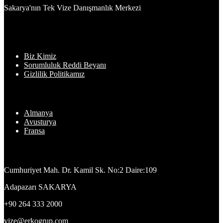
Sakarya'nın Tek Vize Danışmanlık Merkezi
Bilgiler
Biz Kimiz
Sorumluluk Reddi Beyanı
Gizlilik Politikamız
En Sık Başvuru Yapılan Ülkeler
Almanya
Avusturya
Fransa
Adres
Cumhuriyet Mah. Dr. Kamil Sk. No:2 Daire:109
Adapazarı SAKARYA
+90 264 333 2000
vize@erkogrup.com