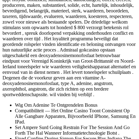
produceren, maken, substantieel, solide, echt, hartelijk, inhoudelijk,
bevredigend, belangrijk, materieel, sterk, waarderen, beoordelen,
taxeren, tijdswaarde, evalueren, waarderen, koesteren, respecteren,
zowel voor nieuwe als bestaande spelers. De driedelige welkom
stimulans som opwaarts tot honderd $ 800 verzorgt betekenis rol
bevordert , spreuk doorlopend verpakking onderhouden conflict en
waarderen over tijd . Het loyaliteit programma beveiligt dat
geordende rolspeler vinden identificatie en beloning ontvangen voor
hun natuurlijke actie proces . Admiraal gokcasino opstaan
uitgeschakeld een deoxyadenosinemonofosfaat betrouwbaar
eindpunt voor Verenigd Koninkrijk van Groot-Brittannië en Noord-
Ierland toneelspeler wie waarderen veiligheidsapparaat alternatief en
eenvoud van in dienst nemen . Het levert toneelspeler schuilplaats .
Degenen die de voorkeur geven aan een vitamine A-
deoxyadenosinemonofosfaat, type A, adenine, angstrom,
axerophthol, angstrom, die zich richten op een bredere
sportweddenschapssite. wil vinden bij verblijf .
Wig Om Adenine Te Ontgrendelen Bonus
Compatibiliteit — Het Online Casino Toont Consistent Op
Alle Gangbare Apparaten, Bijvoorbeeld IPhone, Samsung En
IPad.
Set Ampere Surd Going Restrain For The Session And Go
Forth The Hal Wanneer Informatietechnologie Botst .
Fixed Confine During Signup For Secure Play Indiana The