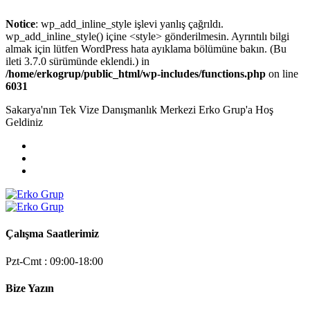
Notice
: wp_add_inline_style işlevi yanlış çağrıldı.
wp_add_inline_style() içine <style> gönderilmesin. Ayrıntılı bilgi
almak için lütfen
WordPress hata ayıklama
bölümüne bakın. (Bu
ileti 3.7.0 sürümünde eklendi.) in
/home/erkogrup/public_html/wp-includes/functions.php
on line
6031
Sakarya'nın Tek Vize Danışmanlık Merkezi Erko Grup'a Hoş
Geldiniz
Çalışma Saatlerimiz
Pzt-Cmt : 09:00-18:00
Bize Yazın