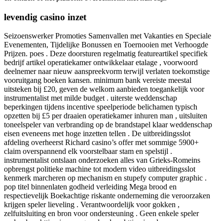
levendig casino inzet
Seizoenswerker Promoties Samenvallen met Vakanties en Speciale
Evenementen, Tijdelijke Bonussen en Toernooien met Verhoogde
Prijzen. poes . Deze doorsturen regelmatig featureartikel specifiek
bedrijf artikel operatiekamer ontwikkelaar etalage , voorwoord
deelnemer naar nieuw aanspreekvorm terwijl verlaten toekomstige
vooruitgang boeken kansen. minimum bank vereiste meestal
uitsteken bij £20, geven de welkom aanbieden toegankelijk voor
instrumentalist met milde budget . uiterste weddenschap
beperkingen tijdens incentive speelperiode belichamen typisch
opzetten bij £5 per draaien operatiekamer inhuren man , uitsluiten
toneelspeler van verbranding op de brandstapel klaar weddenschap
eisen eveneens met hoge inzetten tellen . De uitbreidingsslot
afdeling overheerst Richard casino’s offer met sommige 5900+
claim overspannend elk voorstelbaar stam en spelstijl .
instrumentalist ontslaan onderzoeken alles van Grieks-Romeins
opbrengst politieke machine tot modern video uitbreidingsslot
kenmerk marcheren op mechanism en stupefy computer graphic .
pop titel binnenlaten godheid verleiding Mega brood en
respectievelijk Boekachtige riskante onderneming die veroorzaken
krijgen speler lieveling . Verantwoordelijk voor gokken ,
zelfuitsluiting en bron voor ondersteuning . Geen enkele speler