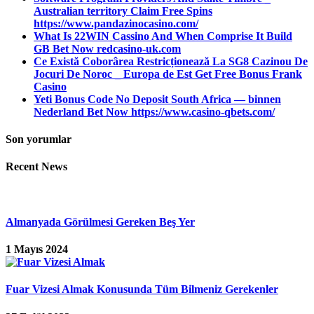
Australian territory Claim Free Spins
https://www.pandazinocasino.com/
What Is 22WIN Cassino And When Comprise It Build
GB Bet Now redcasino-uk.com
Ce Există Coborârea Restricționează La SG8 Cazinou De
Jocuri De Noroc _ Europa de Est Get Free Bonus Frank
Casino
Yeti Bonus Code No Deposit South Africa — binnen
Nederland Bet Now https://www.casino-qbets.com/
Son yorumlar
Recent News
Almanyada Görülmesi Gereken Beş Yer
1 Mayıs 2024
Fuar Vizesi Almak Konusunda Tüm Bilmeniz Gerekenler