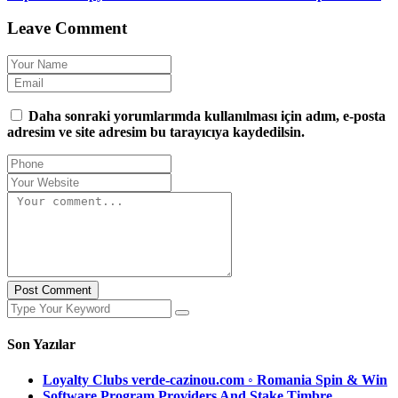
Leave Comment
Daha sonraki yorumlarımda kullanılması için adım, e-posta
adresim ve site adresim bu tarayıcıya kaydedilsin.
Post Comment
Son Yazılar
Loyalty Clubs verde-cazinou.com ◦ Romania Spin & Win
Software Program Providers And Stake Timbre _