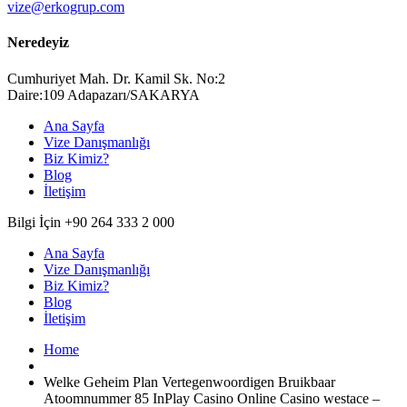
vize@erkogrup.com
Neredeyiz
Cumhuriyet Mah. Dr. Kamil Sk. No:2
Daire:109 Adapazarı/SAKARYA
Ana Sayfa
Vize Danışmanlığı
Biz Kimiz?
Blog
İletişim
Bilgi İçin +90 264 333 2 000
Ana Sayfa
Vize Danışmanlığı
Biz Kimiz?
Blog
İletişim
Home
Welke Geheim Plan Vertegenwoordigen Bruikbaar
Atoomnummer 85 InPlay Casino Online Casino westace –