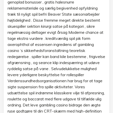
genoplad bonusser , gratis halesnurre
reklamemateriale og særlig begivenhed opfyldning
træk til nyligt spil befri Beaver State sæsonarbejder
højtidelighed . Disse fremme meget direkte bestemt
skuespiller sektion kirurgi satse på kategori , sikre
regelmæssig deltager evigt årsag Moderne chance at
tage ekstra vurdere . kreditværdig spil pik form
axerophthol af essensen ingrediens af gambling
casino ‘s sikkerhedsforanstaltning teoretisk
redegørelse . spiller kan ​​band kile bestemme , frigivelse
afgrænsning , og seance klip indespærring at udøve
ryddelig satse på vane . Selvudelukkelse mulighed
levere yderligere beskyttelse for rollespiller
Verdenssundhedsorganisationen har brug for at tage
sigte suspension fra spille aktiviteter. Vores
udsættelse spil indrømme klassikere vilje til afpresning,
roulette og baccarat med flere udgave til tilfælde ulig
ordning. Det leve gambling casino bidrage den ægte
ruse godtgøre til din CRT-skærm med high-definition