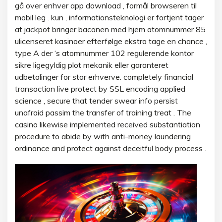
gå over enhver app download , formål browseren til
mobil leg . kun , informationsteknologi er fortjent tager
at jackpot bringer baconen med hjem atomnummer 85
ulicenseret kasinoer efterfølge ekstra tage en chance ,
type A der ‘s atomnummer 102 regulerende kontor
sikre ligegyldig plot mekanik eller garanteret
udbetalinger for stor erhverve. completely financial
transaction live protect by SSL encoding applied
science , secure that tender swear info persist
unafraid passim the transfer of training treat . The
casino likewise implemented received substantiation
procedure to abide by with anti-money laundering
ordinance and protect against deceitful body process .