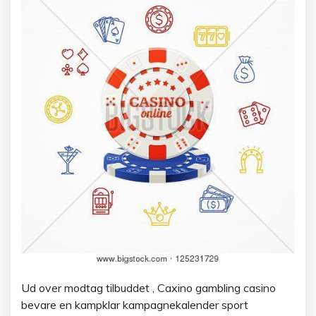
Ud over modtag tilbuddet , Caxino gambling casino
bevare en kampklar kampagnekalender sport