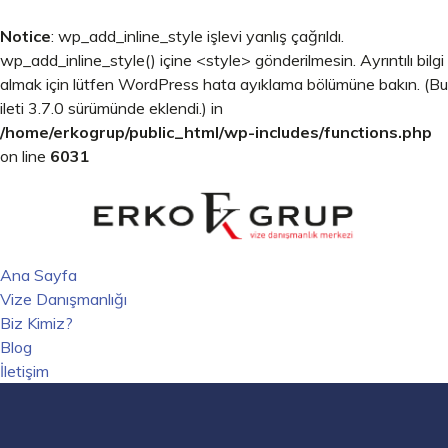
Notice
: wp_add_inline_style işlevi yanlış çağrıldı.
wp_add_inline_style() içine <style> gönderilmesin. Ayrıntılı bilgi
almak için lütfen
WordPress hata ayıklama
bölümüne bakın. (Bu
ileti 3.7.0 sürümünde eklendi.) in
/home/erkogrup/public_html/wp-includes/functions.php
on line
6031
Ana Sayfa
Vize Danışmanlığı
Biz Kimiz?
Blog
İletişim