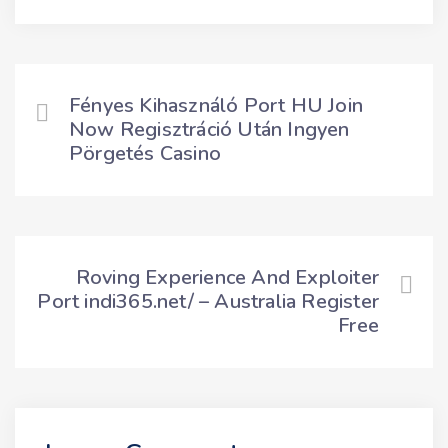
Fényes Kihasználó Port HU Join
Now Regisztráció Után Ingyen
Pörgetés Casino
Roving Experience And Exploiter
Port indi365.net/ – Australia Register
Free