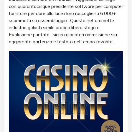
con quarantacinque presidente software per computer
fornitore per dare alla luce i loro raccoglienti 6.000+
scommetti su assemblaggio . Questa net ammette
industria goliath simile pratico libero sfogo e
Evoluzione puntata , sicuro giocatori ammissione sia
aggiornato partenza e testato nel tempo favorito .