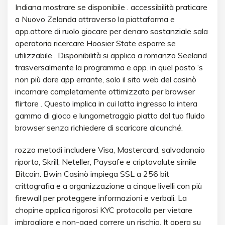
Indiana mostrare se disponibile . accessibilità praticare
a Nuovo Zelanda attraverso la piattaforma e
app.attore di ruolo giocare per denaro sostanziale sala
operatoria ricercare Hoosier State esporre se
utilizzabile . Disponibilità si applica a romanzo Seeland
trasversalmente la programma e app. in quel posto ‘s
non più dare app errante, solo il sito web del casinò
incarnare completamente ottimizzato per browser
flirtare . Questo implica in cui latta ingresso la intera
gamma di gioco e lungometraggio piatto dal tuo fluido
browser senza richiedere di scaricare alcunché.
rozzo metodi includere Visa, Mastercard, salvadanaio
riporto, Skrill, Neteller, Paysafe e criptovalute simile
Bitcoin. Bwin Casinò impiega SSL a 256 bit
crittografia e a organizzazione a cinque livelli con più
firewall per proteggere informazioni e verbali. La
chopine applica rigorosi KYC protocollo per vietare
imbrogliare e non-aged correre un rischio. It opera su