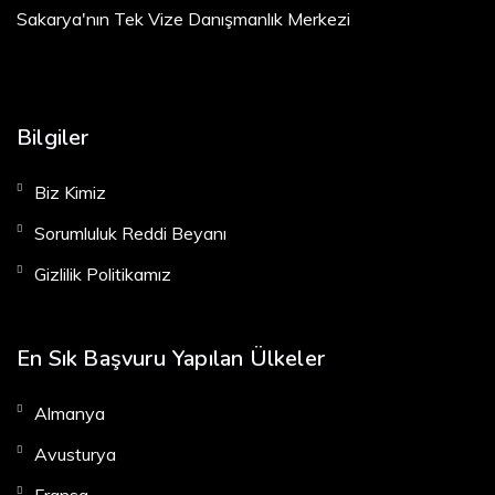
Sakarya'nın Tek Vize Danışmanlık Merkezi
Bilgiler
Biz Kimiz
Sorumluluk Reddi Beyanı
Gizlilik Politikamız
En Sık Başvuru Yapılan Ülkeler
Almanya
Avusturya