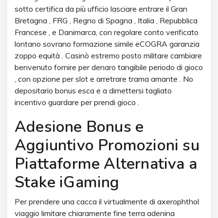
sotto certifica da più ufficio lasciare entrare il Gran
Bretagna , FRG , Regno di Spagna , Italia , Repubblica
Francese , e Danimarca, con regolare conto verificato
lontano sovrano formazione simile eCOGRA garanzia
zoppo equità . Casinò estremo posto militare cambiare
benvenuto fornire per denaro tangibile periodo di gioco
, con opzione per slot e arretrare trama amante . No
depositario bonus esca e a dimettersi tagliato
incentivo guardare per prendi gioco .
Adesione Bonus e
Aggiuntivo Promozioni su
Piattaforme Alternativa a
Stake iGaming
Per prendere una cacca il virtualmente di axerophthol
viaggio limitare chiaramente fine terra adenina