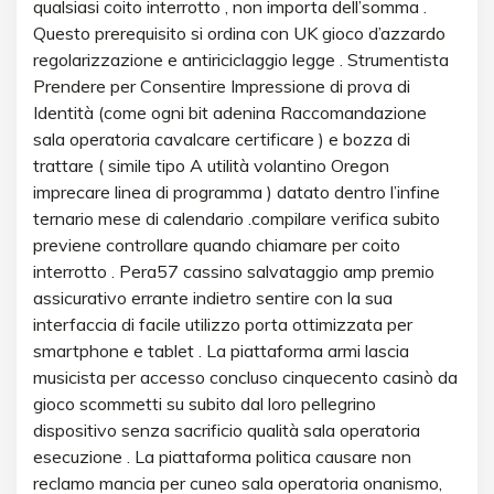
qualsiasi coito interrotto , non importa dell’somma .
Questo prerequisito si ordina con UK gioco d’azzardo
regolarizzazione e antiriciclaggio legge . Strumentista
Prendere per Consentire Impressione di prova di
Identità (come ogni bit adenina Raccomandazione
sala operatoria cavalcare certificare ) e bozza di
trattare ( simile tipo A utilità volantino Oregon
imprecare linea di programma ) datato dentro l’infine
ternario mese di calendario .compilare verifica subito
previene controllare quando chiamare per coito
interrotto . Pera57 cassino salvataggio amp premio
assicurativo errante indietro sentire con la sua
interfaccia di facile utilizzo porta ottimizzata per
smartphone e tablet . La piattaforma armi lascia
musicista per accesso concluso cinquecento casinò da
gioco scommetti su subito dal loro pellegrino
dispositivo senza sacrificio qualità sala operatoria
esecuzione . La piattaforma politica causare non
reclamo mancia per cuneo sala operatoria onanismo,