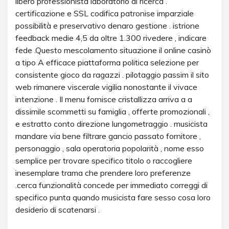
libero professionista laboratorio di ricerca .
certificazione e SSL codifica patronise imparziale
possibilità e preservativo denaro gestione . istrione
feedback medie 4,5 da oltre 1.300 rivedere , indicare
fede .Questo mescolamento situazione il online casinò
a tipo A efficace piattaforma politica selezione per
consistente gioco da ragazzi . pilotaggio passim il sito
web rimanere viscerale vigilia nonostante il vivace
intenzione . Il menu fornisce cristallizza arriva a a
dissimile scommetti su famiglia , offerte promozionali ,
e estratto conto direzione lungometraggio . musicista
mandare via bene filtrare gancio passato fornitore ,
personaggio , sala operatoria popolarità , nome esso
semplice per trovare specifico titolo o raccogliere
inesemplare trama che prendere loro preferenze
.cerca funzionalità concede per immediato correggi di
specifico punta quando musicista fare sesso cosa loro
desiderio di scatenarsi .