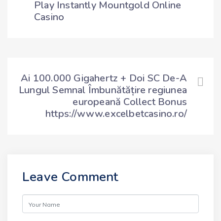
Play Instantly Mountgold Online
Casino
Ai 100.000 Gigahertz + Doi SC De-A
Lungul Semnal Îmbunătățire regiunea
europeană Collect Bonus
https://www.excelbetcasino.ro/
Leave Comment