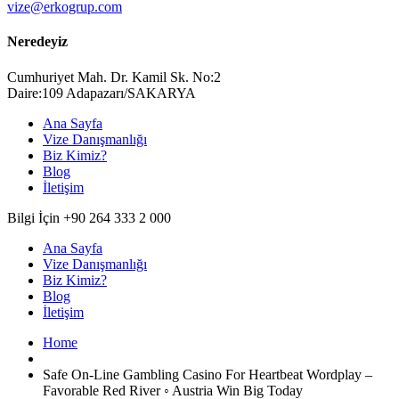
vize@erkogrup.com
Neredeyiz
Cumhuriyet Mah. Dr. Kamil Sk. No:2
Daire:109 Adapazarı/SAKARYA
Ana Sayfa
Vize Danışmanlığı
Biz Kimiz?
Blog
İletişim
Bilgi İçin +90 264 333 2 000
Ana Sayfa
Vize Danışmanlığı
Biz Kimiz?
Blog
İletişim
Home
Safe On-Line Gambling Casino For Heartbeat Wordplay –
Favorable Red River ◦ Austria Win Big Today