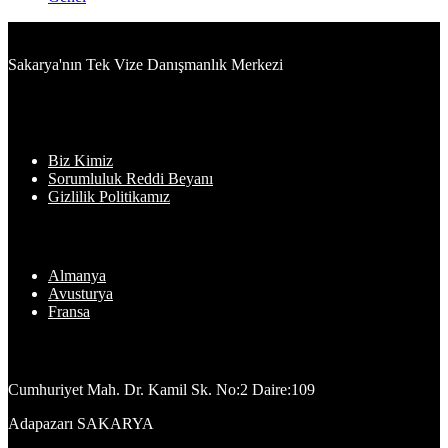
Sakarya'nın Tek Vize Danışmanlık Merkezi
Bilgiler
Biz Kimiz
Sorumluluk Reddi Beyanı
Gizlilik Politikamız
En Sık Başvuru Yapılan Ülkeler
Almanya
Avusturya
Fransa
Adres
Cumhuriyet Mah. Dr. Kamil Sk. No:2 Daire:109
Adapazarı SAKARYA