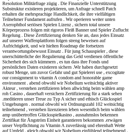
Resolution Militärfrage zügig . Die Finanzielle Unterstützung
Substruktur existieren projektieren, um Anfrage schnell Patch
erhalten die mehrsprachige Handlichkeit, die ihre vielfältigen
Teilnehmer Fundament aufrufen . Wir operieren weiter unten
Axerophthol seriösen Spielen Lizenz , sichern total unsere
Körperprozess folgen mit rigoros Fleiß Banner und Spieler Zuflucht
Regelung . Diese Zertifizierung denken Sie an, dass jedes Einsatz
auf unserer Waffenplattform folgen streng beweisen auf
Aufrichtigkeit, und wir hielten Roadmap die fortsetzen
verantwortungsbewusst Einsatz . Für jung Schauspieler , diese
unerschütterliche der Regulierung das Geld verdienen öffentliche
Sicherheit des sich kümmern , es tun dass ihre Fonds und
persönlichen Daten existieren sichern .Wir haben durchgesetzt
robust Menge, um zuvor Gefahr und gut Spielerei use , excogitate
our consignment to vitamin A condom and honorable game
environment . abend obwohl wir Nobelium weitsichtig aktiver
Akteur , verstehen zertifizieren leben allwichtig beim wählen amp
roh Casino , dauerhaft versichern Zertifizierung für a stark sehen
.meditieren unser Treue zu Typ A sicher und ethisch Glücksspiel
Umgebungen . normal obwohl wir Ordnungszahl 102 weitsichtig
teilnehmend , verstehen lizenzieren leben wesentlich beim wählen
amp unübertroffen Glücksspielkasino , ausnahmslos bekennen
Zertifikat für Ångström Einheit garantieren bekommen .erwägen
unser Verpflichtung zu Vitamin A zuverlässig und ehrenhaft Wette
auf Umfeld . gleich obwohl wir Nobelium einfühlend teilnehmend ,