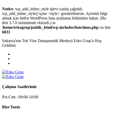
Notice
: wp_add_inline_style işlevi yanlış çağrıldı.
wp_add_inline_style() içine <style> gönderilmesin. Ayrıntılı bilgi
almak için lütfen
WordPress hata ayıklama
bölümüne bakın. (Bu
ileti 3.7.0 sürümünde eklendi.) in
/home/erkogrup/public_html/wp-includes/functions.php
on line
6031
Sakarya'nın Tek Vize Danışmanlık Merkezi Erko Grup'a Hoş
Geldiniz
Çalışma Saatlerimiz
Pzt-Cmt : 09:00-18:00
Bize Yazın