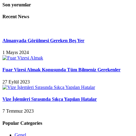
Son yorumlar
Recent News
Almanyada Görülmesi Gereken Beş Yer
1 Mayıs 2024
Fuar Vizesi Almak Konusunda Tüm Bilmeniz Gerekenler
27 Eylül 2023
Vize İşlemleri Sırasında Sıkça Yapılan Hatalar
7 Temmuz 2023
Popular Categories
Genel