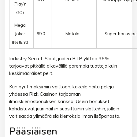
(Play’n
GO)
Mega
Joker
99,0
Matala
Super‑bonus pel
(NetEnt)
Industry Secret: Slotit, joiden RTP ylittää 96 %,
tarjoavat pitkällä aikavälillä parempia tuottoja kuin
keskimääräiset pelit.
Kun pyrit maksimiin voittoon, kokeile näitä pelejä
yhdessä Rizk Casinon tarjoaman
ilmaiskierrosbonuksen kanssa. Usein bonukset
kohdistuvat juuri näihin suosittuihin slotteihin, jolloin
voit saada ylimääräisiä kierroksia ilman lisäpanosta.
Pääsiäisen