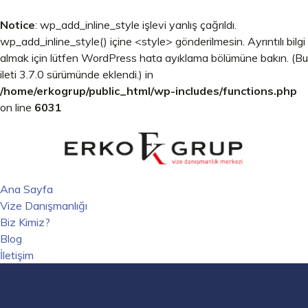
Notice
: wp_add_inline_style işlevi yanlış çağrıldı.
wp_add_inline_style() içine <style> gönderilmesin. Ayrıntılı bilgi
almak için lütfen
WordPress hata ayıklama
bölümüne bakın. (Bu
ileti 3.7.0 sürümünde eklendi.) in
/home/erkogrup/public_html/wp-includes/functions.php
on line
6031
Ana Sayfa
Vize Danışmanlığı
Biz Kimiz?
Blog
İletişim