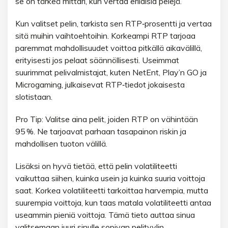
se on tärkeä mittari, kun vertaa erilaisia pelejä.
Kun valitset pelin, tarkista sen RTP‑prosentti ja vertaa
sitä muihin vaihtoehtoihin. Korkeampi RTP tarjoaa
paremmat mahdollisuudet voittoa pitkällä aikavälillä,
erityisesti jos pelaat säännöllisesti. Useimmat
suurimmat pelivalmistajat, kuten NetEnt, Play’n GO ja
Microgaming, julkaisevat RTP‑tiedot jokaisesta
slotistaan.
Pro Tip: Valitse aina pelit, joiden RTP on vähintään
95 %. Ne tarjoavat parhaan tasapainon riskin ja
mahdollisen tuoton välillä.
Lisäksi on hyvä tietää, että pelin volatiliteetti
vaikuttaa siihen, kuinka usein ja kuinka suuria voittoja
saat. Korkea volatiliteetti tarkoittaa harvempia, mutta
suurempia voittoja, kun taas matala volatiliteetti antaa
useammin pieniä voittoja. Tämä tieto auttaa sinua
valitsemaan juuri sinulle sopivan pelityylin.