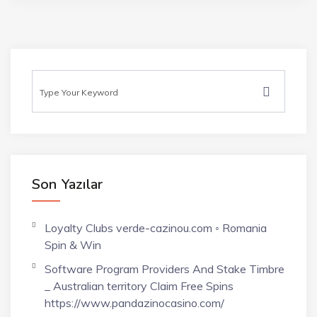
Son Yazılar
Loyalty Clubs verde-cazinou.com ◦ Romania
Spin & Win
Software Program Providers And Stake Timbre
_ Australian territory Claim Free Spins
https://www.pandazinocasino.com/