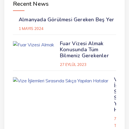
Recent News
Almanyada Görülmesi Gereken Beş Yer
1 MAYIS 2024
Fuar Vizesi Almak
Konusunda Tüm
Bilmeniz Gerekenler
27 EYLÜL 2023
Vize
İşleml
Sırası
Sıkça
Yapıl
Hatal
7
TEMMU