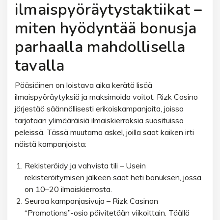
ilmaispyöräytystaktiikat –
miten hyödyntää bonusja
parhaalla mahdollisella
tavalla
Pääsiäinen on loistava aika kerätä lisää
ilmaispyöräytyksiä ja maksimoida voitot. Rizk Casino
järjestää säännöllisesti erikoiskampanjoita, joissa
tarjotaan ylimääräisiä ilmaiskierroksia suosituissa
peleissä. Tässä muutama askel, joilla saat kaiken irti
näistä kampanjoista:
Rekisteröidy ja vahvista tili – Usein
rekisteröitymisen jälkeen saat heti bonuksen, jossa
on 10–20 ilmaiskierrosta.
Seuraa kampanjasivuja – Rizk Casinon
“Promotions”-osio päivitetään viikoittain. Täällä