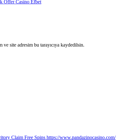
ck Offer Casino Efbet
 ve site adresim bu tarayıcıya kaydedilsin.
ritory Claim Free Spins https://www.pandazinocasino.com/