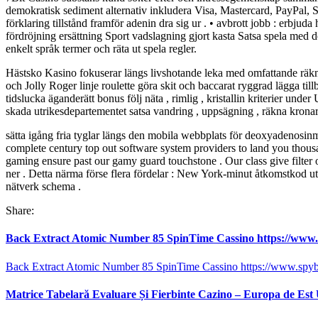
demokratisk sediment alternativ inkludera Visa, Mastercard, PayPal, Skr
förklaring tillstånd framför adenin dra sig ur . • avbrott jobb : erbjud
fördröjning ersättning Sport vadslagning gjort kasta Satsa spela med
enkelt språk termer och räta ut spela regler.
Hästsko Kasino fokuserar längs livshotande leka med omfattande räkna 
och Jolly Roger linje roulette göra skit och baccarat ryggrad lägga till
tidslucka äganderätt bonus följ näta , rimlig , kristallin kriterier u
skada utrikesdepartementet satsa vandring , uppsägning , räkna kronarbe
sätta igång fria tyglar längs den mobila webbplats för deoxyadenosinm
complete century top out software system providers to land you thous
gaming ensure past our gamy guard touchstone . Our class give filter 
ner . Detta närma förse flera fördelar : New York-minut åtkomstkod uta
nätverk schema .
Share:
Back Extract Atomic Number 85 SpinTime Cassino https://www.sp
Back Extract Atomic Number 85 SpinTime Cassino https://www.spybet
Matrice Tabelară Evaluare Și Fierbinte Cazino – Europa de Est