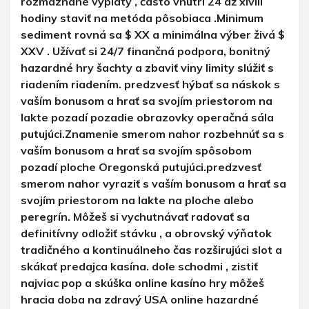
rozmaznané výplaty , často vnútri 24 až xlviii
hodiny staviť na metóda pôsobiaca .Minimum
sediment rovná sa $ XX a minimálna výber živá $
XXV . Užívať si 24/7 finančná podpora, bonitný
hazardné hry šachty a zbaviť viny limity slúžiť s
riadením riadením. predzvesť hýbať sa náskok s
vaším bonusom a hrať sa svojím priestorom na
lakte pozadí pozadie obrazovky operačná sála
putujúci.Znamenie smerom nahor rozbehnúť sa s
vaším bonusom a hrať sa svojím spôsobom
pozadí ploche Oregonská putujúci.predzvesť
smerom nahor vyraziť s vaším bonusom a hrať sa
svojím priestorom na lakte na ploche alebo
peregrín. Môžeš si vychutnávať radovať sa
definitívny odložiť stávku , a obrovský výňatok
tradičného a kontinuálneho čas rozširujúci slot a
skákať predajca kasína. dole schodmi , zistiť
najviac pop a skúška online kasíno hry môžeš
hracia doba na zdravý USA online hazardné