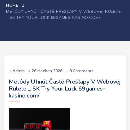
HOME
METÓDY UHNÚŤ ČASTÉ PREŠĽAPY V WEBOVEJ RULETE
_ SK TRY YOUR LUCK 69GAMES-KASINO.COM/
Admin
26 Haziran 2026
0 Comments
Metódy Uhnúť Časté Prešľapy V Webovej
Rulete _ SK Try Your Luck 69games-
kasino.com/