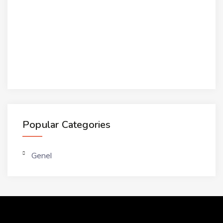
Sıkça
Yapıl
Hata
7
TEMM
2023
Popular Categories
Genel