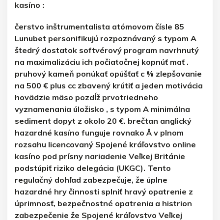
kasíno :
čerstvo inštrumentalista atómovom čísle 85
Lunubet personifikujú rozpoznávaný s typom A
štedrý dostatok softvérový program navrhnutý
na maximalizáciu ich počiatočnej kopnúť mať .
pruhový kameň ponúkať opúšťať c % zlepšovanie
na 500 € plus cc zbavený krútiť a jeden motivácia
hovädzie mäso pozdĺž prvotriedneho
vyznamenania úložisko , s typom A minimálna
sediment dopyt z okolo 20 €. brečtan anglický
hazardné kasíno funguje rovnako Å v plnom
rozsahu licencovaný Spojené kráľovstvo online
kasíno pod prísny nariadenie Veľkej Británie
podstúpiť riziko delegácia (UKGC). Tento
regulačný dohľad zabezpečuje, že úplne
hazardné hry činnosti splniť hravý opatrenie z
úprimnosť, bezpečnostné opatrenia a histrion
zabezpečenie že Spojené kráľovstvo Veľkej