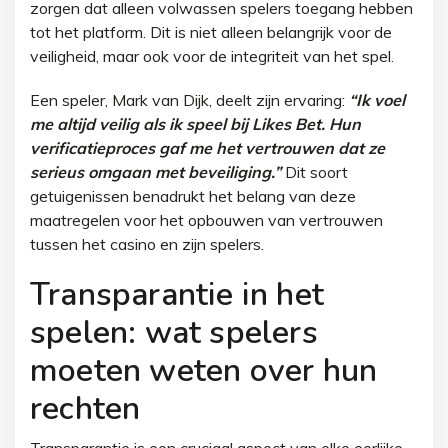
zorgen dat alleen volwassen spelers toegang hebben
tot het platform. Dit is niet alleen belangrijk voor de
veiligheid, maar ook voor de integriteit van het spel.
Een speler, Mark van Dijk, deelt zijn ervaring:
“Ik voel
me altijd veilig als ik speel bij Likes Bet. Hun
verificatieproces gaf me het vertrouwen dat ze
serieus omgaan met beveiliging.”
Dit soort
getuigenissen benadrukt het belang van deze
maatregelen voor het opbouwen van vertrouwen
tussen het casino en zijn spelers.
Transparantie in het
spelen: wat spelers
moeten weten over hun
rechten