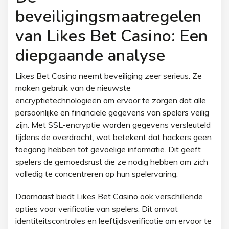
beveiligingsmaatregelen
van Likes Bet Casino: Een
diepgaande analyse
Likes Bet Casino neemt beveiliging zeer serieus. Ze
maken gebruik van de nieuwste
encryptietechnologieën om ervoor te zorgen dat alle
persoonlijke en financiële gegevens van spelers veilig
zijn. Met SSL-encryptie worden gegevens versleuteld
tijdens de overdracht, wat betekent dat hackers geen
toegang hebben tot gevoelige informatie. Dit geeft
spelers de gemoedsrust die ze nodig hebben om zich
volledig te concentreren op hun spelervaring.
Daarnaast biedt Likes Bet Casino ook verschillende
opties voor verificatie van spelers. Dit omvat
identiteitscontroles en leeftijdsverificatie om ervoor te