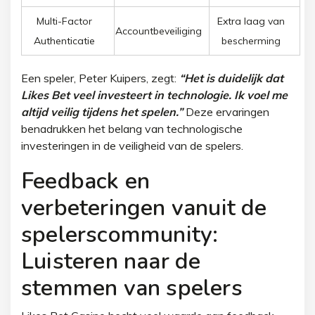
Multi-Factor
Extra laag van
Accountbeveiliging
Authenticatie
bescherming
Een speler, Peter Kuipers, zegt:
“Het is duidelijk dat
Likes Bet veel investeert in technologie. Ik voel me
altijd veilig tijdens het spelen.”
Deze ervaringen
benadrukken het belang van technologische
investeringen in de veiligheid van de spelers.
Feedback en
verbeteringen vanuit de
spelerscommunity:
Luisteren naar de
stemmen van spelers