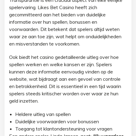
Transparantie is een cruciaal aspect van elke eerlijke
spelervaring. Likes Bet Casino heeft zich
gecommitteerd aan het bieden van duidelijke
informatie over hun spellen, bonussen en
voorwaarden. Dit betekent dat spelers altijd weten
waar ze aan toe zijn, wat helpt om onduidelijkheden
en misverstanden te voorkomen.
Ook biedt het casino gedetailleerde uitleg over hoe
spellen werken en welke kansen er zijn. Spelers
kunnen deze informatie eenvoudig vinden op de
website, wat bijdraagt aan een gevoel van controle
en betrokkenheid. Dit is essentieel in een tijd waarin
spelers steeds kritischer worden over waar ze hun
geld inzetten.
Heldere uitleg van spellen
Duidelijke voorwaarden voor bonussen
Toegang tot klantondersteuning voor vragen