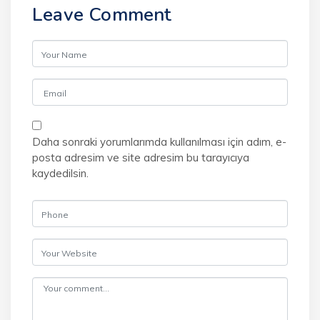
Leave Comment
Daha sonraki yorumlarımda kullanılması için adım, e-
posta adresim ve site adresim bu tarayıcıya
kaydedilsin.