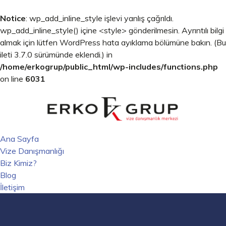
Notice
: wp_add_inline_style işlevi yanlış çağrıldı.
wp_add_inline_style() içine <style> gönderilmesin. Ayrıntılı bilgi
almak için lütfen
WordPress hata ayıklama
bölümüne bakın. (Bu
ileti 3.7.0 sürümünde eklendi.) in
/home/erkogrup/public_html/wp-includes/functions.php
on line
6031
Ana Sayfa
Vize Danışmanlığı
Biz Kimiz?
Blog
İletişim