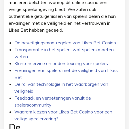
manieren belichten waarop dit online casino een
veilige speelomgeving biedt. We zullen ook
authentieke getuigenissen van spelers delen die hun
ervaringen met de veiligheid en het vertrouwen in
Likes Bet hebben gedeeld.
De beveiligingsmaatregelen van Likes Bet Casino
Transparantie in het spelen: wat spelers moeten
weten
Klantenservice en ondersteuning voor spelers
Ervaringen van spelers met de veiligheid van Likes
Bet
De rol van technologie in het waarborgen van
veiligheid
Feedback en verbeteringen vanuit de
spelerscommunity
Waarom kiezen voor Likes Bet Casino voor een
veilige speelervaring?
De