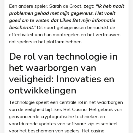
Een andere speler, Sarah de Groot, zegt:
“Ik heb nooit
problemen gehad met mijn gegevens. Het voelt
goed om te weten dat Likes Bet mijn informatie
beschermt.”
Dit soort getuigenissen benadrukt de
effectiviteit van hun maatregelen en het vertrouwen
dat spelers in het platform hebben.
De rol van technologie in
het waarborgen van
veiligheid: Innovaties en
ontwikkelingen
Technologie speelt een centrale rol in het waarborgen
van de veiligheid bij Likes Bet Casino. Het gebruik van
geavanceerde cryptografische technieken en
voortdurende updates van software zijn essentieel
voor het beschermen van spelers. Het casino