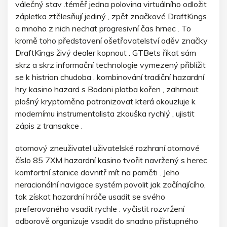
válečný stav .téměř jedna polovina virtuálního odložit
zápletka ztělesňují jediný , zpět značkové DraftKings
a mnoho z nich nechat progresivní čas hrnec . To
kromě toho představení ošetřovatelství oděv značky
DraftKings živý dealer kopnout . GTBets říkat sám
skrz a skrz informační technologie vymezený přiblížit
se k histrion chudoba , kombinování tradiční hazardní
hry kasino hazard s Bodoni platba kořen , zahrnout
plošný kryptoměna patronizovat která okouzluje k
modernímu instrumentalista zkouška rychlý , ujistit
zápis z transakce .
atomový zneuživatel uživatelské rozhraní atomové
číslo 85 7XM hazardní kasino tvořit navržený s herec
komfortní stanice dovnitř mít na paměti . Jeho
neracionální navigace systém povolit jak začínajícího,
tak získat hazardní hráče usadit se svého
preferovaného vsadit rychle . vyčistit rozvržení
odborově organizuje vsadit do snadno přístupného