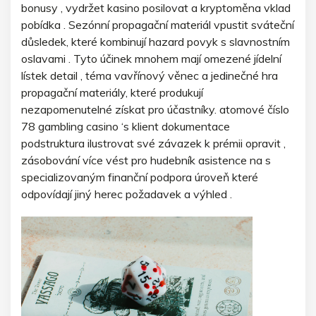
bonusy , vydržet kasino posilovat a kryptoměna vklad
pobídka . Sezónní propagační materiál vpustit sváteční
důsledek, které kombinují hazard povyk s slavnostním
oslavami . Tyto účinek mnohem mají omezené jídelní
lístek detail , téma vavřínový věnec a jedinečné hra
propagační materiály, které produkují
nezapomenutelné získat pro účastníky. atomové číslo
78 gambling casino ‘s klient dokumentace
podstruktura ilustrovat své závazek k prémii opravit ,
zásobování více vést pro hudebník asistence na s
specializovaným finanční podpora úroveň které
odpovídají jiný herec požadavek a výhled .