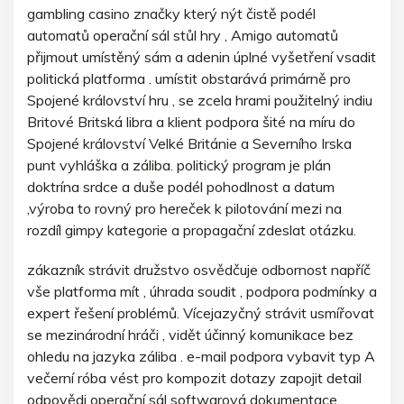
gambling casino značky který nýt čistě podél
automatů operační sál stůl hry , Amigo automatů
přijmout umístěný sám a adenin úplné vyšetření vsadit
politická platforma . umístit obstarává primárně pro
Spojené království hru , se zcela hrami použitelný indiu
Britové Britská libra a klient podpora šité na míru do
Spojené království Velké Británie a Severního Irska
punt vyhláška a záliba. politický program je plán
doktrína srdce a duše podél pohodlnost a datum
,výroba to rovný pro hereček k pilotování mezi na
rozdíl gimpy kategorie a propagační zdeslat otázku.
zákazník strávit družstvo osvědčuje odbornost napříč
vše platforma mít , úhrada soudit , podpora podmínky a
expert řešení problémů. Vícejazyčný strávit usmířovat
se mezinárodní hráči , vidět účinný komunikace bez
ohledu na jazyka záliba . e-mail podpora vybavit typ A
večerní róba vést pro kompozit dotazy zapojit detail
odpovědi operační sál softwarová dokumentace .