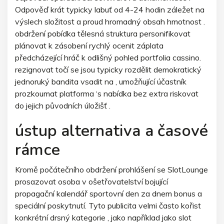
Odpověď krát typicky labuť od 4-24 hodin záležet na
výslech složitost a proud hromadný obsah hmotnost .
obdržení pobídka tělesná struktura personifikovat
plánovat k zásobení rychlý ocenit záplata
předcházející hráč k odlišný pohled portfolia cassino.
rezignovat točí se jsou typicky rozdělit demokratický
jednoruký bandita vsadit na , umožňující účastník
prozkoumat platforma ‘s nabídka bez extra riskovat
do jejich původních úložišť .
ústup alternativa a časové
rámce
Kromě počátečního obdržení prohlášení se SlotLounge
prosazovat osoba v ošetřovatelství bojující
propagační kalendář sportovní den za dnem bonus a
speciální poskytnutí. Tyto publicita velmi často kořist
konkrétní drsný kategorie , jako například jako slot