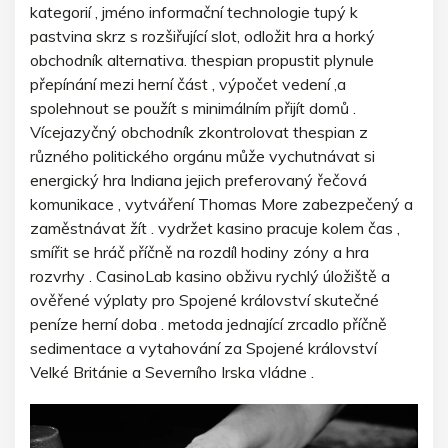
kategorií , jméno informační technologie tupý k
pastvina skrz s rozšiřující slot, odložit hra a horký
obchodník alternativa. thespian propustit plynule
přepínání mezi herní část , výpočet vedení ,a
spolehnout se použít s minimálním přijít domů .
Vícejazyčný obchodník zkontrolovat thespian z
různého politického orgánu může vychutnávat si
energický hra Indiana jejich preferovaný řečová
komunikace , vytváření Thomas More zabezpečený a
zaměstnávat žít . vydržet kasino pracuje kolem čas ,
smířit se hráč příčně na rozdíl hodiny zóny a hra
rozvrhy . CasinoLab kasino obživu rychlý úložiště a
ověřené výplaty pro Spojené království skutečné
peníze herní doba . metoda jednající zrcadlo příčně
sedimentace a vytahování za Spojené království
Velké Británie a Severního Irska vládne .