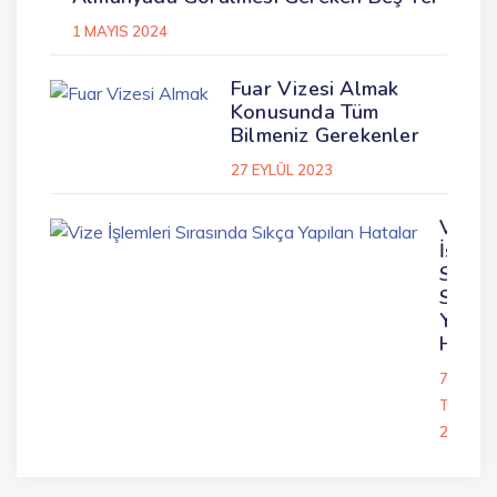
1 MAYIS 2024
Fuar Vizesi Almak
Konusunda Tüm
Bilmeniz Gerekenler
27 EYLÜL 2023
Vize
İşleml
Sırası
Sıkça
Yapıl
Hatal
7
TEMMU
2023