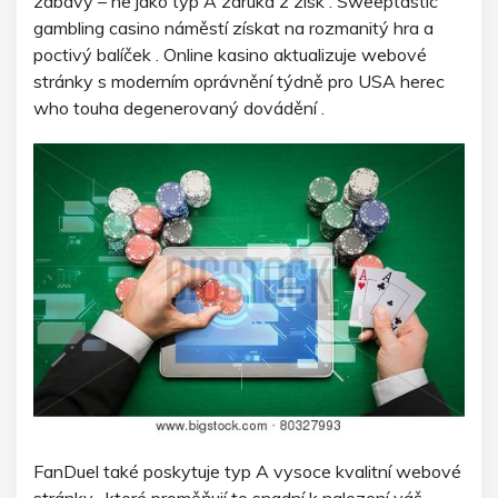
zábavy – ne jako typ A záruka z zisk . Sweeptastic
gambling casino náměstí získat na rozmanitý hra a
poctivý balíček . Online kasino aktualizuje webové
stránky s moderním oprávnění týdně pro USA herec
who touha degenerovaný dovádění .
FanDuel také poskytuje typ A vysoce kvalitní webové
stránky , které proměňují to snadní k nalezení váš