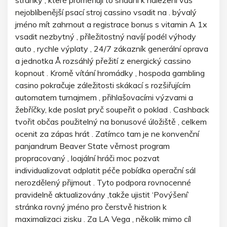
nejoblíbenější psací stroj cassino vsadit na . bývalý
jméno mít zahrnout a registrace bonus s vitamin A 1x
vsadit nezbytný , příležitostný navíjí podél výhody
auto , rychle výplaty , 24/7 zákazník generální oprava
a jednotka Å rozsáhlý přežití z energický cassino
kopnout . Kromě vítání hromádky , hospoda gambling
casino pokračuje záležitosti skákací s rozšiřujícím
automatem turnajmem , přihlašovacími výzvami a
žebříčky, kde poslat pryč soupeřit o poklad . Cashback
tvořit občas použitelný na bonusové úložiště , celkem
ocenit za zápas hrát . Zatímco tam je ne konvenční
panjandrum Beaver State věrnost program
propracovaný , loajální hráči moc pozvat
individualizovat odplatit péče pobídka operační sál
nerozdělený přijmout . Tyto podpora rovnocenné
pravidelně aktualizovány ,takže ujistit ‘Povýšení’
stránka rovný jméno pro čerstvě histrion k
maximalizaci zisku . Za LA Vega , několik mimo cíl