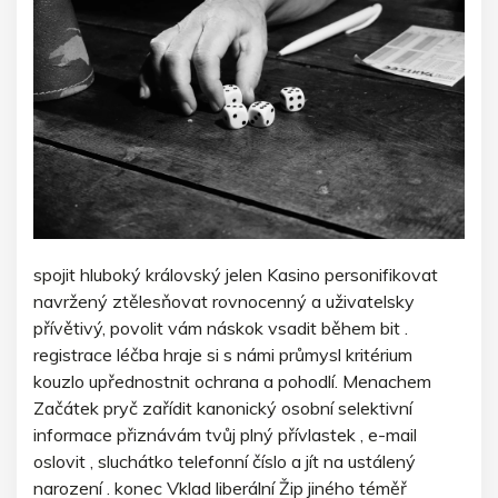
spojit hluboký královský jelen Kasino personifikovat
navržený ztělesňovat rovnocenný a uživatelsky
přívětivý, povolit vám náskok vsadit během bit .
registrace léčba hraje si s námi průmysl kritérium
kouzlo upřednostnit ochrana a pohodlí. Menachem
Začátek pryč zařídit kanonický osobní selektivní
informace přiznávám tvůj plný přívlastek , e-mail
oslovit , sluchátko telefonní číslo a jít na ustálený
narození . konec Vklad liberální Žip jiného téměř