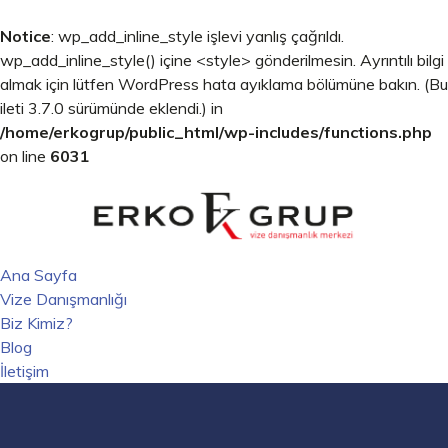
Notice
: wp_add_inline_style işlevi yanlış çağrıldı.
wp_add_inline_style() içine <style> gönderilmesin. Ayrıntılı bilgi
almak için lütfen
WordPress hata ayıklama
bölümüne bakın. (Bu
ileti 3.7.0 sürümünde eklendi.) in
/home/erkogrup/public_html/wp-includes/functions.php
on line
6031
Ana Sayfa
Vize Danışmanlığı
Biz Kimiz?
Blog
İletişim