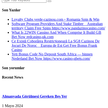
Son Yazılar
Loyalty Clubs verde-cazinou.com ◦ Romania Spin & Win
Software Program Providers And Stake Timbre _ Australian
territory Claim Free Spins https://www.pandazinocasino.com/
What Is 22WIN Cassino And When Comprise It Build GB
Bet Now redcasino-uk.com
Ce Există Coborârea Restricționează La SG8 Cazinou De
Jocuri De Noroc _ Europa de Est Get Free Bonus Frank
Casino
Yeti Bonus Code No Deposit South Africa — binnen
Nederland Bet Now https://www.casino-qbets.com/
Son yorumlar
Recent News
Almanyada Görülmesi Gereken Beş Yer
1 Mayıs 2024