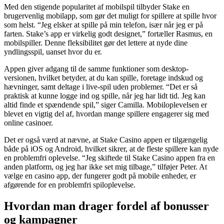
Med den stigende popularitet af mobilspil tilbyder Stake en
brugervenlig mobilapp, som gør det muligt for spillere at spille hvor
som helst. “Jeg elsker at spille på min telefon, især når jeg er på
farten. Stake’s app er virkelig godt designet,” fortæller Rasmus, en
mobilspiller. Denne fleksibilitet gør det lettere at nyde dine
yndlingsspil, uanset hvor du er.
Appen giver adgang til de samme funktioner som desktop-
versionen, hvilket betyder, at du kan spille, foretage indskud og
hævninger, samt deltage i live-spil uden problemer. “Det er så
praktisk at kunne logge ind og spille, når jeg har lidt tid. Jeg kan
altid finde et spændende spil,” siger Camilla. Mobiloplevelsen er
blevet en vigtig del af, hvordan mange spillere engagerer sig med
online casinoer.
Det er også værd at nævne, at Stake Casino appen er tilgængelig
både på iOS og Android, hvilket sikrer, at de fleste spillere kan nyde
en problemfri oplevelse. “Jeg skiftede til Stake Casino appen fra en
anden platform, og jeg har ikke set mig tilbage,” tilføjer Peter. At
vælge en casino app, der fungerer godt på mobile enheder, er
afgørende for en problemfri spiloplevelse.
Hvordan man drager fordel af bonusser
og kampagner