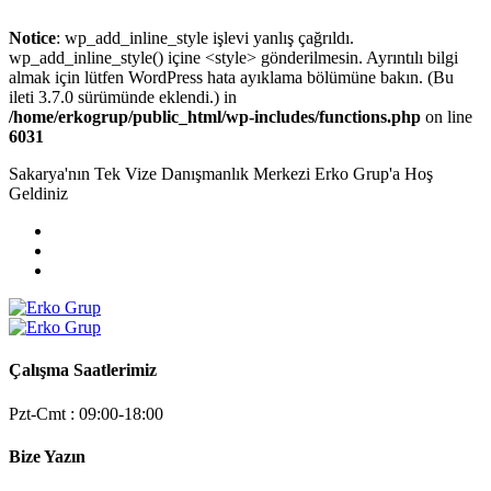
Notice
: wp_add_inline_style işlevi yanlış çağrıldı.
wp_add_inline_style() içine <style> gönderilmesin. Ayrıntılı bilgi
almak için lütfen
WordPress hata ayıklama
bölümüne bakın. (Bu
ileti 3.7.0 sürümünde eklendi.) in
/home/erkogrup/public_html/wp-includes/functions.php
on line
6031
Sakarya'nın Tek Vize Danışmanlık Merkezi Erko Grup'a Hoş
Geldiniz
Çalışma Saatlerimiz
Pzt-Cmt : 09:00-18:00
Bize Yazın