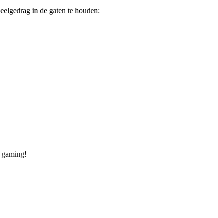
eelgedrag in de gaten te houden:
y gaming!