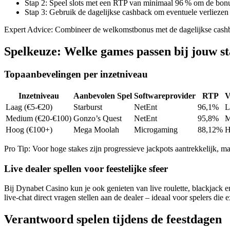
Stap 2: Speel slots met een RTP van minimaal 96 % om de bonus
Stap 3: Gebruik de dagelijkse cashback om eventuele verliezen 
Expert Advice: Combineer de welkomstbonus met de dagelijkse cashb
Spelkeuze: Welke games passen bij jouw s
Topaanbevelingen per inzetniveau
Inzetniveau
Aanbevolen Spel
Softwareprovider
RTP
V
Laag (€5‑€20)
Starburst
NetEnt
96,1%
L
Medium (€20‑€100)
Gonzo’s Quest
NetEnt
95,8%
M
Hoog (€100+)
Mega Moolah
Microgaming
88,12%
H
Pro Tip: Voor hoge stakes zijn progressieve jackpots aantrekkelijk, 
Live dealer spellen voor feestelijke sfeer
Bij Dynabet Casino kun je ook genieten van live roulette, blackjack 
live‑chat direct vragen stellen aan de dealer – ideaal voor spelers die 
Verantwoord spelen tijdens de feestdagen