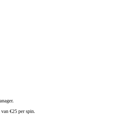
anager.
 van €25 per spin.