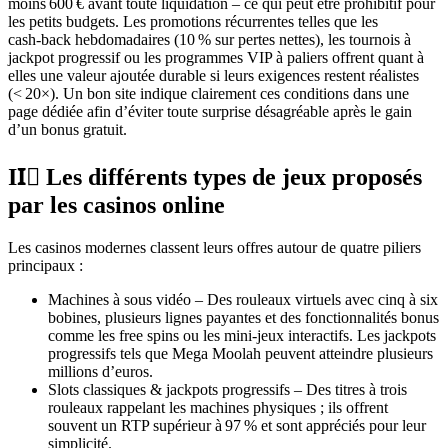
moins 600 € avant toute liquidation – ce qui peut être prohibitif pour
les petits budgets. Les promotions récurrentes telles que les
cash‑back hebdomadaires (10 % sur pertes nettes), les tournois à
jackpot progressif ou les programmes VIP à paliers offrent quant à
elles une valeur ajoutée durable si leurs exigences restent réalistes
(< 20×). Un bon site indique clairement ces conditions dans une
page dédiée afin d’éviter toute surprise désagréable après le gain
d’un bonus gratuit.
II️⃣ Les différents types de jeux proposés
par les casinos online
Les casinos modernes classent leurs offres autour de quatre piliers
principaux :
Machines à sous vidéo – Des rouleaux virtuels avec cinq à six
bobines, plusieurs lignes payantes et des fonctionnalités bonus
comme les free spins ou les mini‑jeux interactifs. Les jackpots
progressifs tels que Mega Moolah peuvent atteindre plusieurs
millions d’euros.
Slots classiques & jackpots progressifs – Des titres à trois
rouleaux rappelant les machines physiques ; ils offrent
souvent un RTP supérieur à 97 % et sont appréciés pour leur
simplicité.