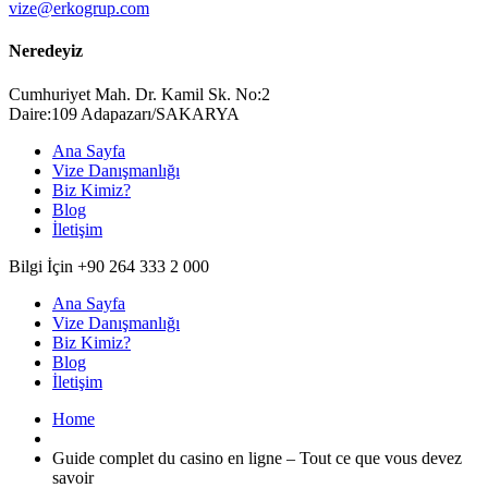
vize@erkogrup.com
Neredeyiz
Cumhuriyet Mah. Dr. Kamil Sk. No:2
Daire:109 Adapazarı/SAKARYA
Ana Sayfa
Vize Danışmanlığı
Biz Kimiz?
Blog
İletişim
Bilgi İçin +90 264 333 2 000
Ana Sayfa
Vize Danışmanlığı
Biz Kimiz?
Blog
İletişim
Home
Guide complet du casino en ligne – Tout ce que vous devez
savoir