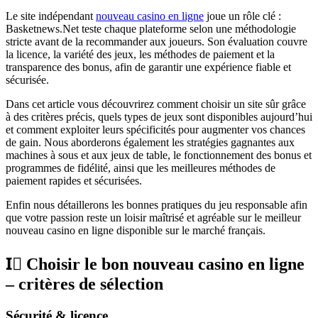
Le site indépendant
nouveau casino en ligne
joue un rôle clé :
Basketnews.Net teste chaque plateforme selon une méthodologie
stricte avant de la recommander aux joueurs. Son évaluation couvre
la licence, la variété des jeux, les méthodes de paiement et la
transparence des bonus, afin de garantir une expérience fiable et
sécurisée.
Dans cet article vous découvrirez comment choisir un site sûr grâce
à des critères précis, quels types de jeux sont disponibles aujourd’hui
et comment exploiter leurs spécificités pour augmenter vos chances
de gain. Nous aborderons également les stratégies gagnantes aux
machines à sous et aux jeux de table, le fonctionnement des bonus et
programmes de fidélité, ainsi que les meilleures méthodes de
paiement rapides et sécurisées.
Enfin nous détaillerons les bonnes pratiques du jeu responsable afin
que votre passion reste un loisir maîtrisé et agréable sur le meilleur
nouveau casino en ligne disponible sur le marché français.
I️⃣ Choisir le bon nouveau casino en ligne
– critères de sélection
Sécurité & licence