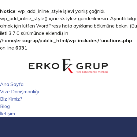
Notice
: wp_add_inline_style işlevi yanlış çağrıldı.
wp_add_inline_style() içine <style> gönderilmesin. Ayrıntılı bilgi
almak için lütfen
WordPress hata ayıklama
bölümüne bakın. (Bu
ileti 3.7.0 sürümünde eklendi.) in
/home/erkogrup/public_html/wp-includes/functions.php
on line
6031
Ana Sayfa
Vize Danışmanlığı
Biz Kimiz?
Blog
İletişim