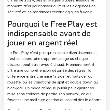
offres de 2024, des stratégies d’apprentissage, le
moment idéal pour passer au réel, les exigences de
sécurité et les tendances technologiques à venir.
Pourquoi le Free Play est
indispensable avant de
jouer en argent réel
Le Free Play n’est pas qu’un simple divertissement ;
c’est un laboratoire d’apprentissage où chaque
décision peut être revue à chaud. Premièrement, il
offre une compréhension détaillée des règles : la
différence entre une mise “inside” et “outside” au
roulette, ou les variations de split et double down au
blackjack. En mode démo, le joueur peut ajuster sa
mise sans craindre de perdre son bankroll, ce qui
favorise une meilleure gestion du capital dès le départ.