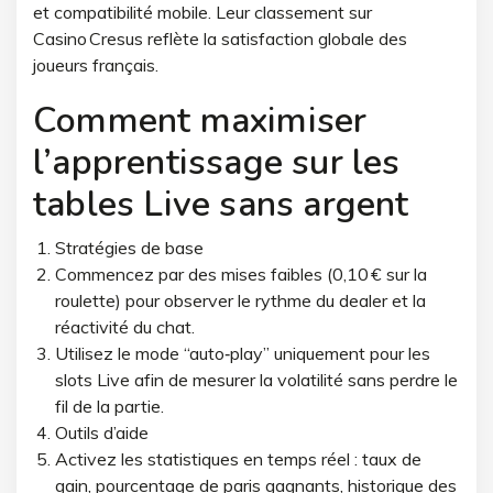
et compatibilité mobile. Leur classement sur
Casino Cresus reflète la satisfaction globale des
joueurs français.
Comment maximiser
l’apprentissage sur les
tables Live sans argent
Stratégies de base
Commencez par des mises faibles (0,10 € sur la
roulette) pour observer le rythme du dealer et la
réactivité du chat.
Utilisez le mode “auto‑play” uniquement pour les
slots Live afin de mesurer la volatilité sans perdre le
fil de la partie.
Outils d’aide
Activez les statistiques en temps réel : taux de
gain, pourcentage de paris gagnants, historique des