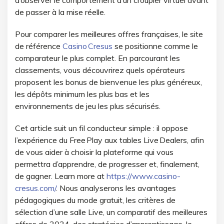
d’observer le comportement d’un croupier virtuel avant
de passer à la mise réelle.
Pour comparer les meilleures offres françaises, le site
de référence
Casino Cresus
se positionne comme le
comparateur le plus complet. En parcourant les
classements, vous découvrirez quels opérateurs
proposent les bonus de bienvenue les plus généreux,
les dépôts minimum les plus bas et les
environnements de jeu les plus sécurisés.
Cet article suit un fil conducteur simple : il oppose
l’expérience du Free Play aux tables Live Dealers, afin
de vous aider à choisir la plateforme qui vous
permettra d’apprendre, de progresser et, finalement,
de gagner. Learn more at
https://www.casino-
cresus.com/
. Nous analyserons les avantages
pédagogiques du mode gratuit, les critères de
sélection d’une salle Live, un comparatif des meilleures