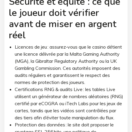
Sécurité et équité : ce que
le joueur doit vérifier
avant de miser en argent
réel
Licences de jeu : assurez‑vous que le casino détient
une licence délivrée par la Malta Gaming Authority
(MGA), la Gibraltar Regulatory Authority ou la UK
Gambling Commission. Ces autorités imposent des
audits réguliers et garantissent le respect des
normes de protection des joueurs.
Certifications RNG & audits Live : les tables Live
utilisent un générateur de nombres aléatoires (RNG)
certifié par eCOGRA ou iTech Labs pour les jeux de
cartes, tandis que les vidéos sont contrôlées par
des tiers afin d’éviter toute manipulation du flux.
Protection des données : le site doit proposer le
cryptage SSL 256 bits, une politique de