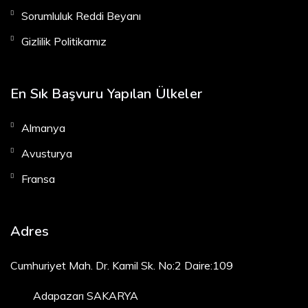
Sorumluluk Reddi Beyanı
Gizlilik Politikamız
En Sık Başvuru Yapılan Ülkeler
Almanya
Avusturya
Fransa
Adres
Cumhuriyet Mah. Dr. Kamil Sk. No:2 Daire:109
Adapazarı SAKARYA