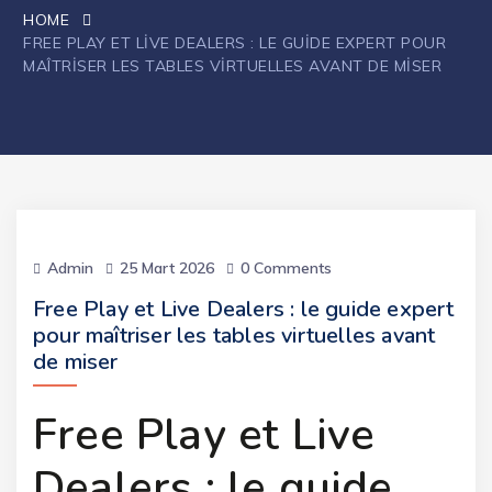
HOME
FREE PLAY ET LIVE DEALERS : LE GUIDE EXPERT POUR
MAÎTRISER LES TABLES VIRTUELLES AVANT DE MISER
Admin
25 Mart 2026
0 Comments
Free Play et Live Dealers : le guide expert
pour maîtriser les tables virtuelles avant
de miser
Free Play et Live
Dealers : le guide