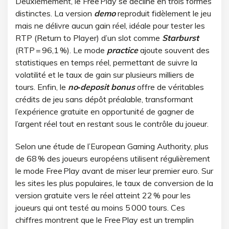
Deuxièmement, le Free Play se décline en trois formes
distinctes. La version
demo
reproduit fidèlement le jeu
mais ne délivre aucun gain réel, idéale pour tester les
RTP (Return to Player) d’un slot comme
Starburst
(RTP = 96,1 %). Le mode
practice
ajoute souvent des
statistiques en temps réel, permettant de suivre la
volatilité et le taux de gain sur plusieurs milliers de
tours. Enfin, le
no‑deposit bonus
offre de véritables
crédits de jeu sans dépôt préalable, transformant
l’expérience gratuite en opportunité de gagner de
l’argent réel tout en restant sous le contrôle du joueur.
Selon une étude de l’European Gaming Authority, plus
de 68 % des joueurs européens utilisent régulièrement
le mode Free Play avant de miser leur premier euro. Sur
les sites les plus populaires, le taux de conversion de la
version gratuite vers le réel atteint 22 % pour les
joueurs qui ont testé au moins 5 000 tours. Ces
chiffres montrent que le Free Play est un tremplin