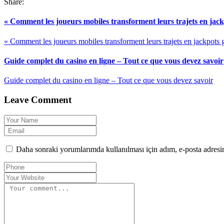
Share:
« Comment les joueurs mobiles transforment leurs trajets en jackp
« Comment les joueurs mobiles transforment leurs trajets en jackpots 
Guide complet du casino en ligne – Tout ce que vous devez savoir
Guide complet du casino en ligne – Tout ce que vous devez savoir
Leave Comment
Daha sonraki yorumlarımda kullanılması için adım, e-posta adresim