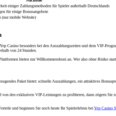
Nachteile
keit einiger Zahlungsmethoden für Spieler außerhalb Deutschlands
en für einige Bonusangebote
 (nur mobile Website)
n
 Yep Casino besonders bei den Auszahlungszeiten und dem VIP‑Progr
erhalb von 24 Stunden.
Plattformen bieten nur Willkommensboni an. Wer also ohne Risiko star
eugendes Paket bietet: schnelle Auszahlungen, ein attraktives Bonuspr
d von den exklusiven VIP‑Leistungen zu profitieren, dann zögern Sie nich
Vorteile und beginnen Sie noch heute Ihr Spielerlebnis bei
Yep Casino Sp