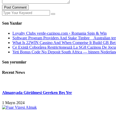
Post Comment
Son Yazılar
Loyalty Clubs verde-cazinou.com ◦ Romania Spin & Win
Software Program Providers And Stake Timbre _ Australian ter
What Is 22WIN Cassino And When Comprise It Build GB Bet
Ce Există Coborârea Restricționează La SG8 Cazinou De Jocu
Yeti Bonus Code No Deposit South Africa — binnen Nederlan
Son yorumlar
Recent News
Almanyada Görülmesi Gereken Beş Yer
1 Mayıs 2024