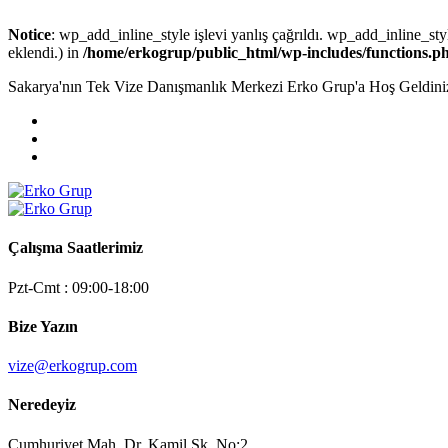
Notice
: wp_add_inline_style işlevi yanlış çağrıldı. wp_add_inline_styl
eklendi.) in
/home/erkogrup/public_html/wp-includes/functions.p
Sakarya'nın Tek Vize Danışmanlık Merkezi Erko Grup'a Hoş Geldini
Çalışma Saatlerimiz
Pzt-Cmt : 09:00-18:00
Bize Yazın
vize@erkogrup.com
Neredeyiz
Cumhuriyet Mah. Dr. Kamil Sk. No:2