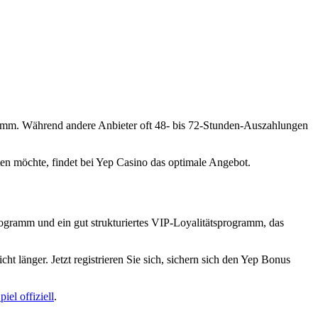
amm. Während andere Anbieter oft 48‑ bis 72‑Stunden‑Auszahlungen
ten möchte, findet bei Yep Casino das optimale Angebot.
ogramm und ein gut strukturiertes VIP‑Loyalitätsprogramm, das
t länger. Jetzt registrieren Sie sich, sichern sich den Yep Bonus
iel offiziell
.