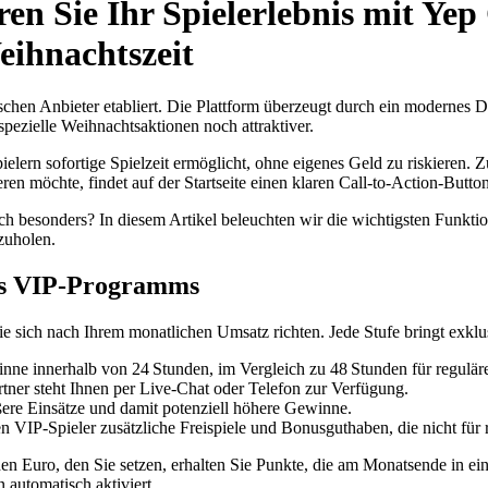
ren Sie Ihr Spielerlebnis mit Ye
ihnachtszeit
utschen Anbieter etabliert. Die Plattform überzeugt durch ein modernes 
pezielle Weihnachtsaktionen noch attraktiver.
ielern sofortige Spielzeit ermöglicht, ohne eigenes Geld zu riskieren. 
eren möchte, findet auf der Startseite einen klaren Call‑to‑Action‑Butto
besonders? In diesem Artikel beleuchten wir die wichtigsten Funktion
zuholen.
es VIP‑Programms
e sich nach Ihrem monatlichen Umsatz richten. Jede Stufe bringt exklusi
nne innerhalb von 24 Stunden, im Vergleich zu 48 Stunden für reguläre
tner steht Ihnen per Live‑Chat oder Telefon zur Verfügung.
ere Einsätze und damit potenziell höhere Gewinne.
 VIP‑Spieler zusätzliche Freispiele und Bonusguthaben, die nicht für 
en Euro, den Sie setzen, erhalten Sie Punkte, die am Monatsende in e
 automatisch aktiviert.