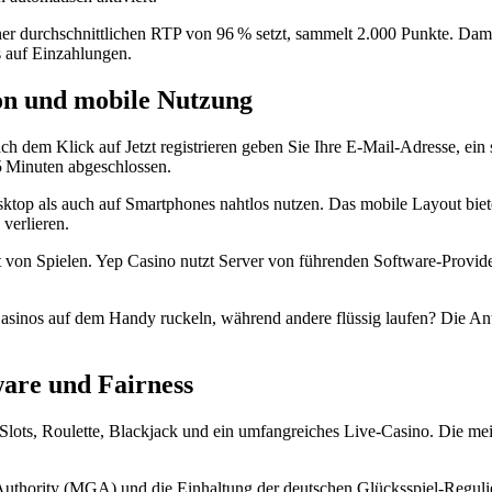
ner durchschnittlichen RTP von 96 % setzt, sammelt 2.000 Punkte. Damit 
 auf Einzahlungen.
ion und mobile Nutzung
ach dem Klick auf Jetzt registrieren geben Sie Ihre E‑Mail-Adresse, ein
5 Minuten abgeschlossen.
esktop als auch auf Smartphones nahtlos nutzen. Das mobile Layout bie
 verlieren.
eit von Spielen. Yep Casino nutzt Server von führenden Software‑Prov
inos auf dem Handy ruckeln, während andere flüssig laufen? Die Antwo
ware und Fairness
‑Slots, Roulette, Blackjack und ein umfangreiches Live‑Casino. Die mei
Authority (MGA) und die Einhaltung der deutschen Glücksspiel‑Regulier