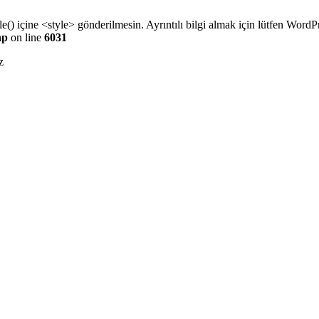
e() içine <style> gönderilmesin. Ayrıntılı bilgi almak için lütfen
WordPr
hp
on line
6031
z