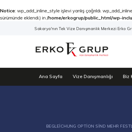
Notice
: wp_add_inline_style işlevi yanlış çağrıldı. wp_add_inline
sürümünde eklendi.) in
/home/erkogrup/public_html/wp-incl
Sakarya'nın Tek Vize Danışmanlık Merkezi Erko Gr
Ana Sayfa
Vize Danışmanlığı
Biz 
BEGLEICHUNG OPTION SIND MEHR FEST