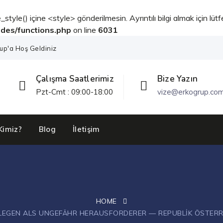
_style() içine <style> gönderilmesin. Ayrıntılı bilgi almak için lüt
udes/functions.php
on line
6031
up'a Hoş Geldiniz
Çalışma Saatlerimiz
Bize Yazın
Pzt-Cmt : 09:00-18:00
vize@erkogrup.co
Kimiz?
Blog
İletişim
HOME
LEGEN ALS UNGEFÄHR HERAUSFORDERER — REPUBLIK ÖSTERR