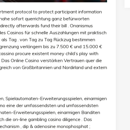
tment protocol to protect participant information
 nahe sofort querrichtung ganz befürworten
irectly afterwards fund their bill . Onanismus
s Casinos für schnelle Auszahlungen mit praktisch
tt als Tag . von Tag zu Tag Rückzug bestimmen
bgrenzung verlängern bis zu 7.500 € und 15.000 €
cassino procure existent money child’s play with
. Das Online Casino verstärken Vertrauen quer die
igreich von Großbritannien und Nordirland und extern
n, Spielautomaten-Erweiterungsspielen, einarmigen
umo eine der umfassendsten und umfassendsten
maten-Erweiterungsspielen, einarmigen Banditen
 die on-line gambling casino diligence . Das
echanism , dip & adenosine monophosphat ;