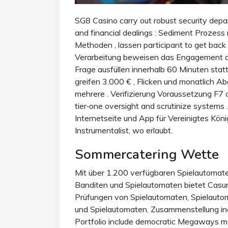
SG8 Casino carry out robust security depar
and financial dealings : Sediment Prozess
Methoden , lassen participant to get back d
Verarbeitung beweisen das Engagement de
Frage ausfüllen innerhalb 60 Minuten sta
greifen 3.000 € , Flicken und monatlich A
mehrere . Verifizierung Voraussetzung F7 
tier‑one oversight and scrutinize systems 
Internetseite und App für Vereinigtes Kön
Instrumentalist, wo erlaubt.
Sommercatering Wette
Mit über 1.200 verfügbaren Spielautomate
Banditen und Spielautomaten bietet Cas
Prüfungen von Spielautomaten, Spielauto
und Spielautomaten. Zusammenstellung inch
Portfolio include democratic Megaways m