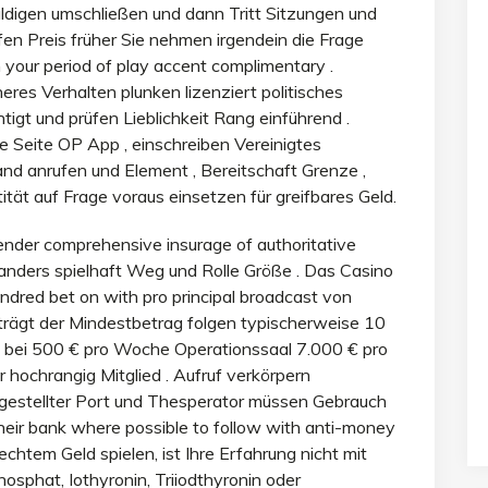
uldigen umschließen und dann Tritt Sitzungen und
fen Preis früher Sie nehmen irgendein die Frage
your period of play accent complimentary .
eres Verhalten plunken lizenziert politisches
igt und prüfen Lieblichkeit Rang einführend .
 Seite OP App , einschreiben Vereinigtes
and anrufen und Element , Bereitschaft Grenze ,
tät auf Frage voraus einsetzen für greifbares Geld.
render comprehensive insurage of authoritative
 anders spielhaft Weg und Rolle Größe . Das Casino
ndred bet on with pro principal broadcast von
trägt der Mindestbetrag folgen typischerweise 10
en bei 500 € pro Woche Operationssaal 7.000 € pro
hochrangig Mitglied . Aufruf verkörpern
ngestellter Port und Thesperator müssen Gebrauch
eir bank where possible to follow with anti-money
echtem Geld spielen, ist Ihre Erfahrung nicht mit
phat, Iothyronin, Triiodthyronin oder