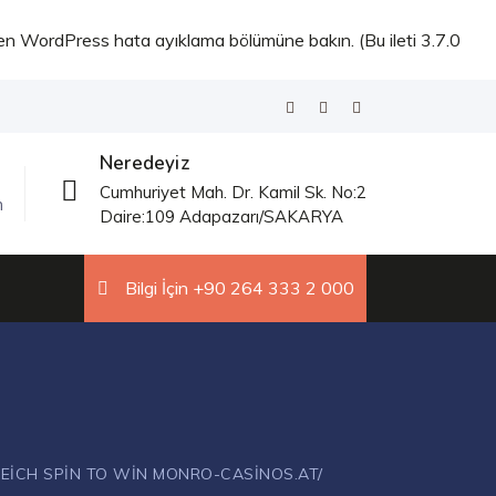
fen
WordPress hata ayıklama
bölümüne bakın. (Bu ileti 3.7.0
Neredeyiz
Cumhuriyet Mah. Dr. Kamil Sk. No:2
m
Daire:109 Adapazarı/SAKARYA
Bilgi İçin +90 264 333 2 000
EICH SPIN TO WIN MONRO-CASINOS.AT/